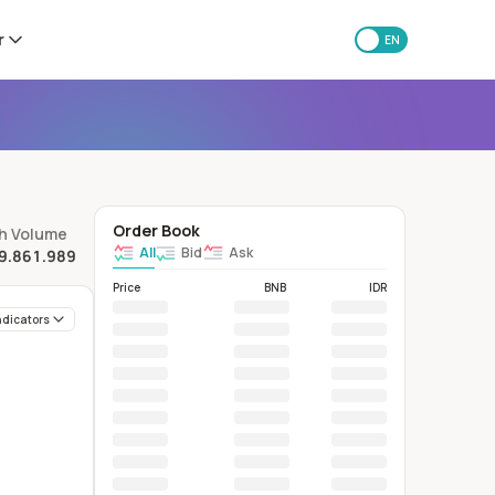
r
ID
EN
Order Book
h Volume
All
Bid
Ask
9.861.989
Price
BNB
IDR
ndicators