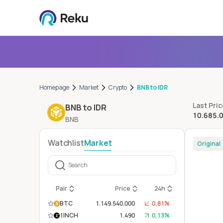
Homepage
Market
Crypto
BNB to IDR
Last Pri
BNB to IDR
10.685.
BNB
Watchlist
Market
Original
Pair
Price
24h
BTC
1.149.540.000
0,81%
1INCH
1.490
0,13%