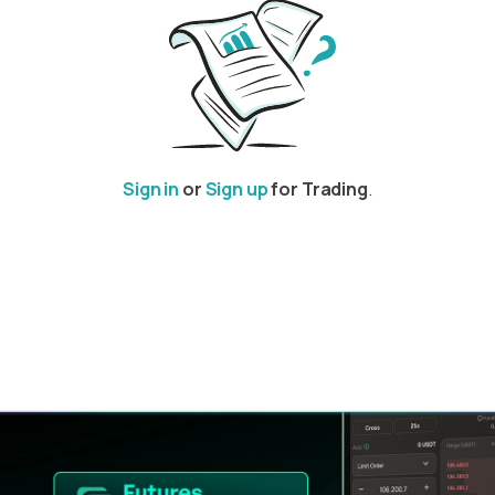
Sign in
or
Sign up
for Trading
.