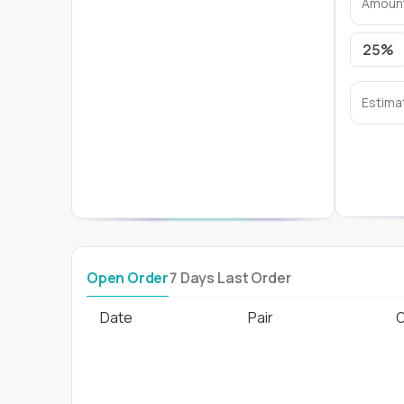
AXS
15.824
2,30%
BAL
1.955
0,51%
25%
Open Order
7 Days Last Order
Date
Pair
O