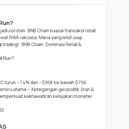
 Run?
 jadi sorotan: BNB Chain kuasai transaksi retail
lewat RWA raksasa. Mana yang lebih siap
gi trading! BNB Chain: Dominasi Retail &
ll Run?
BTC turun >14% dari ~$90K ke bawah $75K,
 pemicu utama — Ketegangan geopolitik (Iran &
 memperkuat kekhawatiran kebijakan moneter
00
 AS