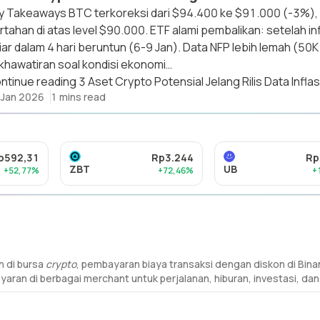
y Takeaways BTC terkoreksi dari $94.400 ke $91.000 (-3%),
rtahan di atas level $90.000. ETF alami pembalikan: setelah inf
liar dalam 4 hari beruntun (6-9 Jan). Data NFP lebih lemah (50K
khawatiran soal kondisi ekonomi…
ntinue reading
3 Aset Crypto Potensial Jelang Rilis Data Inflas
 Jan 2026
1 mins read
p592,31
Rp3.244
Rp
ZBT
UB
+52,77%
+72,46%
+
 di bursa
crypto
, pembayaran biaya transaksi dengan diskon di Bin
aran di berbagai merchant untuk perjalanan, hiburan, investasi, dan