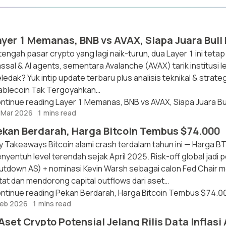
ayer 1 Memanas, BNB vs AVAX, Siapa Juara Bull
 tengah pasar crypto yang lagi naik-turun, dua Layer 1 ini tetap
ssal & AI agents, sementara Avalanche (AVAX) tarik institusi 
ledak? Yuk intip update terbaru plus analisis teknikal & strate
ablecoin Tak Tergoyahkan…
ntinue reading
Layer 1 Memanas, BNB vs AVAX, Siapa Juara Bu
 Mar 2026
1 mins read
ekan Berdarah, Harga Bitcoin Tembus $74.000
y Takeaways Bitcoin alami crash terdalam tahun ini — Harga 
nyentuh level terendah sejak April 2025. Risk-off global jadi
utdown AS) + nominasi Kevin Warsh sebagai calon Fed Chair
tat dan mendorong capital outflows dari aset…
ntinue reading
Pekan Berdarah, Harga Bitcoin Tembus $74.0
Feb 2026
1 mins read
Aset Crypto Potensial Jelang Rilis Data Inflasi