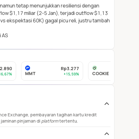
 namun tetap menunjukkan resiliensi dengan
low $1,17 miliar (2-5 Jan), terjadi outflow $1,13
 vs ekspektasi 60K) gagal picu reli, justru tambah
i AS
2.890
Rp3.277
Rp
MMT
COOKIE
16,67%
+15,59%
+33
ance Exchange, pembayaran tagihan kartu kredit
 jaminan pinjaman di
platform
tertentu.