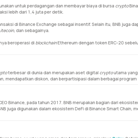
unakan untuk perdagangan dan membayar biaya di bursa
crypto
Bin
si lebih dari 1,4 juta per detik.
saksi di Binance Exchange sebagai insentif. Selain itu, BNB juga d
itecoin,
dan sebagainya.
lnya beroperasi di
blockchain
Ethereum dengan token ERC-20 sebelum
ypto
terbesar di dunia dan merupakan aset digital
crypto
utama yang
 mendapatkan diskon, dan berpartisipasi dalam berbagai program 
n CEO Binance, pada tahun 2017. BNB merupakan bagian dari ekosis
BNB juga digunakan dalam ekosistem DeFi di Binance Smart Chain, me