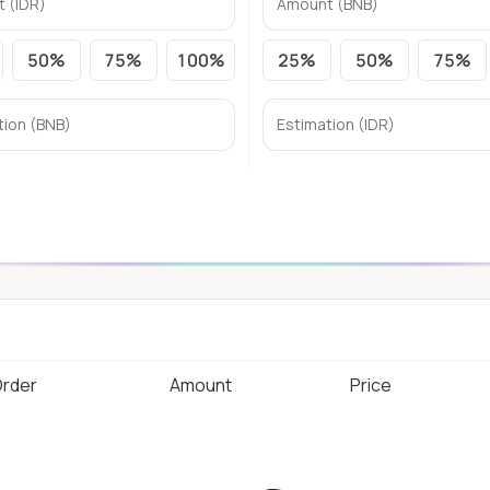
50%
75%
100%
25%
50%
75%
rder
Amount
Price