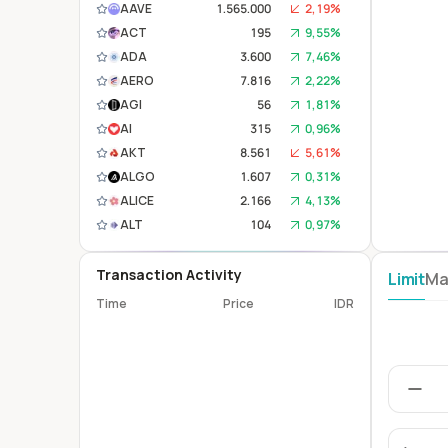
AAVE
1.565.000
2,19%
ACT
195
9,55%
ADA
3.600
7,46%
AERO
7.816
2,22%
AGI
56
1,81%
AI
315
0,96%
AKT
8.561
5,61%
ALGO
1.607
0,31%
ALICE
2.166
4,13%
ALT
104
0,97%
ANA
740
0,41%
APE
2.367
1,86%
Transaction Activity
Limit
Ma
APT
10.458
1,72%
Time
Price
IDR
AR
32.032
1,91%
ARB
1.400
3,45%
ARKM
1.708
0,29%
ATH
72
0,00%
ATOM
24.347
0,88%
AVAX
116.500
0,85%