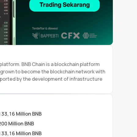
platform. BNB Chain is a blockchain platform
s grown to become the blockchain network with
pported by the development of infrastructure
133,16 Million BNB
200 Million BNB
133,16 Million BNB