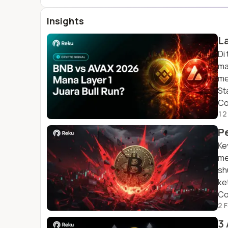
Insights
L
Di
ma
me
St
Co
12
P
Ke
me
sh
ke
Co
2 
3 