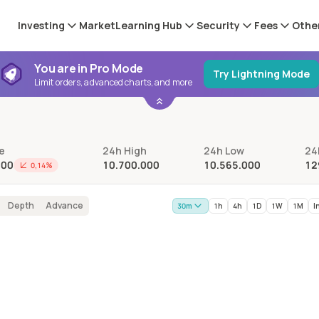
Investing
Market
Learning Hub
Security
Fees
Othe
You are in Pro Mode
Try Lightning Mode
Limit orders, advanced charts, and more
ce
24h High
24h Low
24
000
10.700.000
10.565.000
12
0,14%
Depth
Advance
30m
1h
4h
1D
1W
1M
I