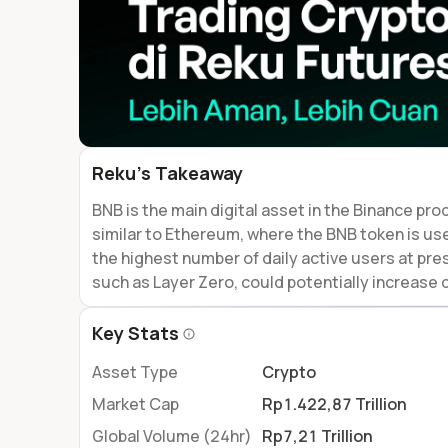
Reku’s Takeaway
BNB is the main digital asset in the Binance pr
similar to Ethereum, where the BNB token is us
the highest number of daily active users at pr
such as Layer Zero, could potentially increase
Key Stats
Asset Type
Crypto
Market Cap
Rp1.422,87 Trillion
Global Volume (24hr)
Rp7,21 Trillion