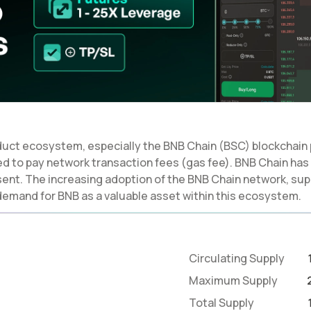
oduct ecosystem, especially the BNB Chain (BSC) blockchain 
ed to pay network transaction fees (gas fee). BNB Chain ha
esent. The increasing adoption of the BNB Chain network, su
 demand for BNB as a valuable asset within this ecosystem.
Circulating Supply
Maximum Supply
Total Supply