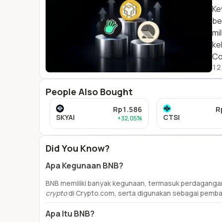
Ke
be
mi
ke
Co
12
People Also Bought
Rp1.586
R
SKYAI
CTSI
+32,05%
Did You Know?
Apa Kegunaan BNB?
BNB memiliki banyak kegunaan, termasuk perdagangan
crypto
di Crypto.com, serta digunakan sebagai pembay
Apa Itu BNB?