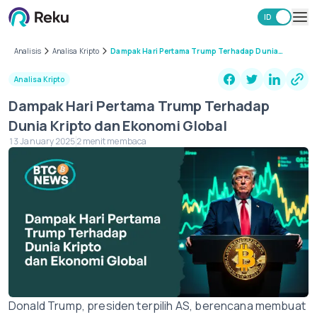
ID
EN
Investasi
Analisis
Analisa Kripto
Dampak Hari Pertama Trump Terhadap Dunia
Kripto dan Ekonomi Global
Market
Analisa Kripto
Learning Hub
Dampak Hari Pertama Trump Terhadap
Keamanan
Dunia Kripto dan Ekonomi Global
Biaya
13 January 2025
2 menit membaca
Lainnya
Unduh Aplikasi Reku
Donald Trump, presiden terpilih AS, berencana membuat