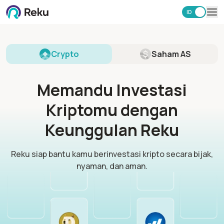
ID
EN
Investasi
Market
Crypto
Saham AS
Learning Hub
Keamanan
Memandu Investasi
Biaya
Lainnya
Kriptomu dengan
Unduh Aplikasi Reku
Keunggulan Reku
Reku siap bantu kamu berinvestasi kripto secara bijak,
nyaman, dan aman.