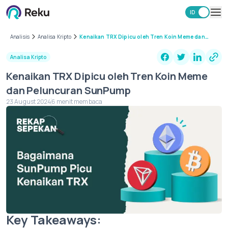
ID
EN
Investasi
Analisis
Analisa Kripto
Kenaikan TRX Dipicu oleh Tren Koin Meme dan
Peluncuran SunPump
Market
Analisa Kripto
Learning Hub
Kenaikan TRX Dipicu oleh Tren Koin Meme
Keamanan
dan Peluncuran SunPump
Biaya
23 August 2024
6 menit membaca
Lainnya
Unduh Aplikasi Reku
Key Takeaways: