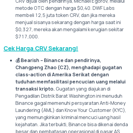
CRV dijual oleh pendirinya, Michael Egorov, melalui
metode OTC dengan harga $0,40. DWF Labs
membeli 12,5 juta token CRV, dan jika mereka
menjual sisanya sekarang dengan harga saat ini
$0,327, mereka akan mengalami kerugian sekitar
$717,000.
Cek Harga CRV Sekarang!
💰
Bearish – Binance dan pendirinya,
Changpeng Zhao (CZ), menghadapi gugatan
class-action di Amerika Serikat dengan
tuduhan memfasilitasi pencucian uang melalui
transaksi kripto.
Gugatan yang diajukan di
Pengadilan Distrik Barat Washington ini menuduh
Binance gagal memenuhi persyaratan Anti-Money
Laundering (AML) dan Know Your Customer (KYC),
yang memungkinkan kriminal mencuci uang hasil
kejahatan. Jika terbukti, Binance bisa dikenai denda
besar dan pembatasan operasional di pasar AS,