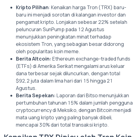
Kripto Pilihan
: Kenaikan harga Tron (TRX) baru-
baru ini menjadi sorotan di kalangan investor dan
pengamat kripto. Lonjakan sebesar 22% setelah
peluncuran SunPump pada 12 Agustus
menunjukkan peningkatan minat terhadap
ekosistem Tron, yang sebagian besar didorong
oleh popularitas koin meme.
Berita Altcoin:
Ethereum exchange-traded funds
(ETFs) di Amerika Serikat mengalami arus keluar
dana terbesar sejak diluncurkan, dengan total
$92,2 juta dalam lima hari dari 15 hingga 21
Agustus.
Berita Sepekan:
Laporan dari Bitso menunjukkan
pertumbuhan tahunan 15% dalam jumlah pengguna
cryptocurrency di Meksiko, dengan Bitcoin menjadi
mata uang kripto yang paling banyak dibeli,
mencapai 30% dari total transaksi kripto.
Kenaikan TRX Dipicu oleh Tren Koin