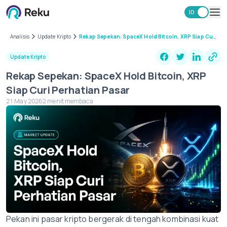
ID
EN
Investasi
Analisis
Update Kripto
Rekap Sepekan: SpaceX Hold Bitcoin, XRP Siap Curi
Perhatian Pasar
Market
Update Kripto
Learning Hub
Rekap Sepekan: SpaceX Hold Bitcoin, XRP
Keamanan
Siap Curi Perhatian Pasar
Biaya
21 May 2026
2 menit membaca
Lainnya
Unduh Aplikasi Reku
Pekan ini pasar kripto bergerak di tengah kombinasi kuat