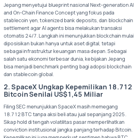
Jepang menyetujui blueprint nasional Next-generation AI
and On-Chain Finance Concept yang fokus pada
stablecoin yen, tokenized bank deposits, dan blockchain
settlement agar AI agents bisa melakukan transaksi
otomatis 24/7. Langkah ini menunjukkan blockchain mulai
diposisikan bukan hanya untuk aset digital, tetapi
sebagai infrastruktur keuangan masa depan. Sebagai
salah satu ekonomi terbesar dunia, kebijakan Jepang
bisa menjadi benchmark penting bagi adopsi blockchain
dan stablecoin global.
2. SpaceX Ungkap Kepemilikan 18.712
Bitcoin Senilai US$1,45 Miliar
Filing SEC menunjukkan SpaceX masih memegang
18.712 BTC tanpa aksi beli atau jual sepanjang 2025.
Sikap hold di tengah volatilitas pasar memperlihatkan
conviction institusional jangka panjang terhadap Bitcoin.
Kepemilikan ini juga memperkuat sentimen bahwa BTC