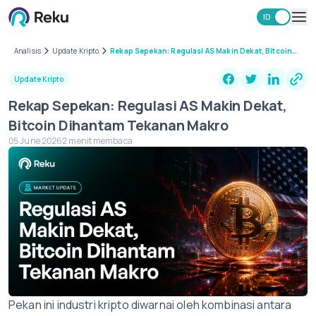
ID
EN
Investasi
Analisis
Update Kripto
Rekap Sepekan: Regulasi AS Makin Dekat, Bitcoin
Dihantam Tekanan Makro
Market
Update Kripto
Learning Hub
Rekap Sepekan: Regulasi AS Makin Dekat,
Keamanan
Bitcoin Dihantam Tekanan Makro
Biaya
05 June 2026
2 menit membaca
Lainnya
Unduh Aplikasi Reku
Pekan ini industri kripto diwarnai oleh kombinasi antara