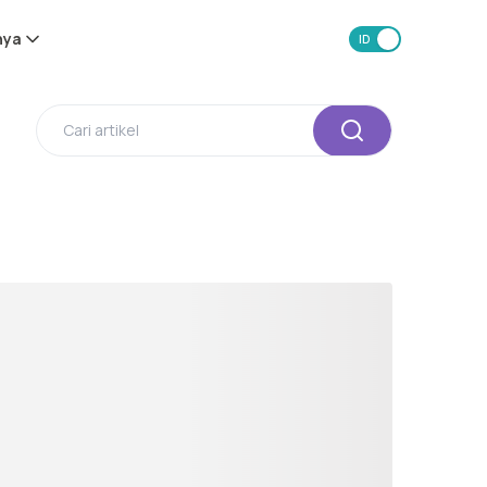
nya
ID
EN