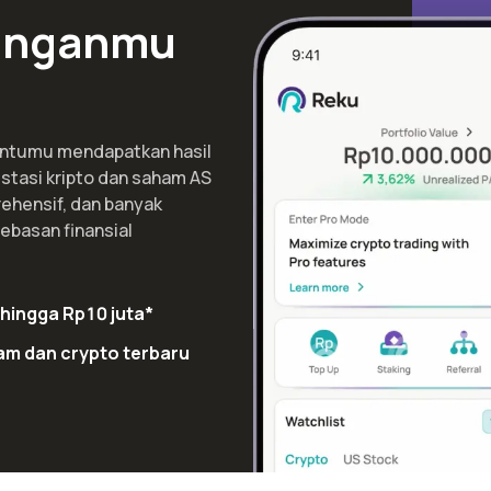
uanganmu
antumu mendapatkan hasil
stasi kripto dan saham AS
ehensif, dan banyak
ebasan finansial
hingga Rp10 juta*
am dan crypto terbaru