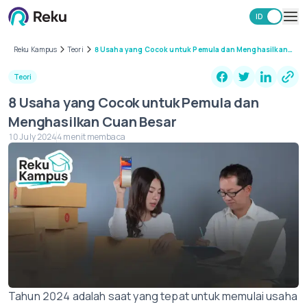
ID
EN
Investasi
Reku Kampus
Teori
8 Usaha yang Cocok untuk Pemula dan Menghasilkan
Cuan Besar
Market
Teori
Learning Hub
8 Usaha yang Cocok untuk Pemula dan
Keamanan
Menghasilkan Cuan Besar
Biaya
10 July 2024
4 menit membaca
Lainnya
Unduh Aplikasi Reku
Tahun 2024 adalah saat yang tepat untuk memulai usaha