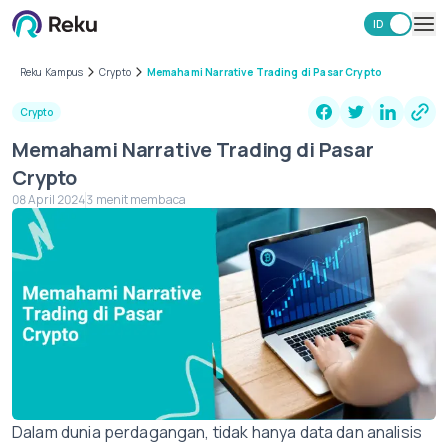
ID
EN
Investasi
Reku Kampus
Crypto
Memahami Narrative Trading di Pasar Crypto
Market
Crypto
Learning Hub
Memahami Narrative Trading di Pasar
Keamanan
Crypto
Biaya
08 April 2024
3 menit membaca
Lainnya
Unduh Aplikasi Reku
Dalam dunia perdagangan, tidak hanya data dan analisis