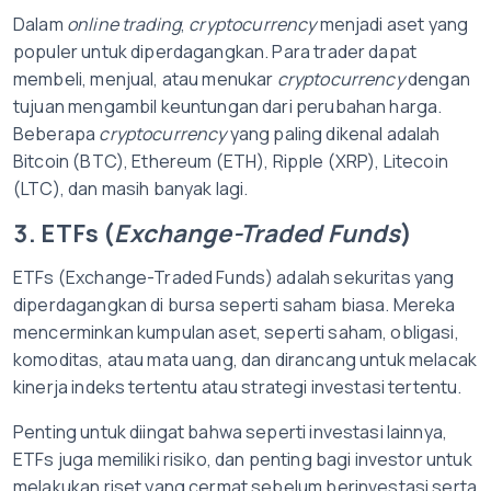
Dalam
online trading
,
cryptocurrency
menjadi aset yang
populer untuk diperdagangkan. Para trader dapat
membeli, menjual, atau menukar
cryptocurrency
dengan
tujuan mengambil keuntungan dari perubahan harga.
Beberapa
cryptocurrency
yang paling dikenal adalah
Bitcoin (BTC), Ethereum (ETH), Ripple (XRP), Litecoin
(LTC), dan masih banyak lagi.
3. ETFs (
Exchange-Traded Funds
)
ETFs (Exchange-Traded Funds) adalah sekuritas yang
diperdagangkan di bursa seperti saham biasa. Mereka
mencerminkan kumpulan aset, seperti saham, obligasi,
komoditas, atau mata uang, dan dirancang untuk melacak
kinerja indeks tertentu atau strategi investasi tertentu.
Penting untuk diingat bahwa seperti investasi lainnya,
ETFs juga memiliki risiko, dan penting bagi investor untuk
melakukan riset yang cermat sebelum berinvestasi serta