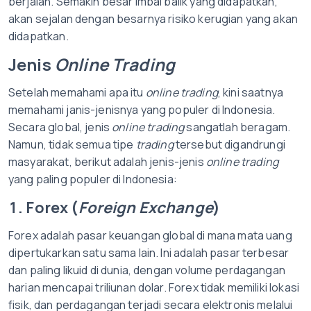
berjalan. Semakin besar imbal balik yang didapatkan,
akan sejalan dengan besarnya risiko kerugian yang akan
didapatkan.
Jenis
Online Trading
Setelah memahami apa itu
online trading
, kini saatnya
memahami janis-jenisnya yang populer di Indonesia.
Secara global, jenis
online trading
sangatlah beragam.
Namun, tidak semua tipe
trading
tersebut digandrungi
masyarakat, berikut adalah jenis-jenis
online trading
yang paling populer di Indonesia:
1. Forex (
Foreign Exchange
)
Forex adalah pasar keuangan global di mana mata uang
dipertukarkan satu sama lain. Ini adalah pasar terbesar
dan paling likuid di dunia, dengan volume perdagangan
harian mencapai triliunan dolar. Forex tidak memiliki lokasi
fisik, dan perdagangan terjadi secara elektronis melalui