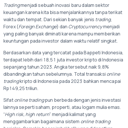
Trading
menjadi sebuah inovasi baru dalam sektor
keuangan karena kita bisa menjalankannya tanpa terikat
waktu dan tempat. Dari sekian banyak jenis
trading
,
Forex (
Foreign Exchange
) dan
Cryptocurrency
menjadi
yang paling banyak diminati karena mampu memberikan
keuntungan pada investor dalam waktu relatif singkat.
Berdasarkan data yang tercatat pada Bappeti Indonesia,
terdapat lebih dari 18,51 juta investor kripto di Indonesia
sepanjang tahun 2023. Angka tersebut naik 9,8%
dibandingkan tahun sebelumnya. Total transaksi
online
trading
kripto di Indonesia pada 2023 bahkan mencapai
Rp149,25 triliun.
Sifat
online
trading
pun berbeda dengan jenis investasi
lainnya seperti saham, properti, atau logam mulia emas.
“
High risk, high return
” menjadi kalimat yang
menggambarkan bagaimana sistem
online trading