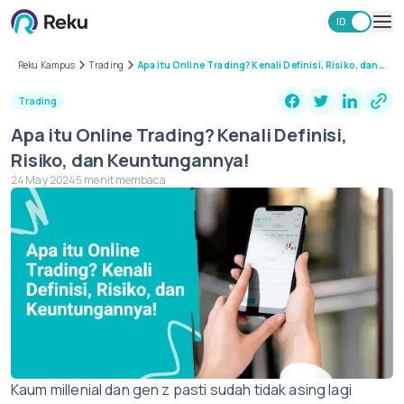
ID
EN
Investasi
Reku Kampus
Trading
Apa itu Online Trading? Kenali Definisi, Risiko, dan
Keuntungannya!
Market
Trading
Learning Hub
Apa itu Online Trading? Kenali Definisi,
Keamanan
Risiko, dan Keuntungannya!
Biaya
24 May 2024
5 menit membaca
Lainnya
Unduh Aplikasi Reku
Kaum millenial dan gen z pasti sudah tidak asing lagi