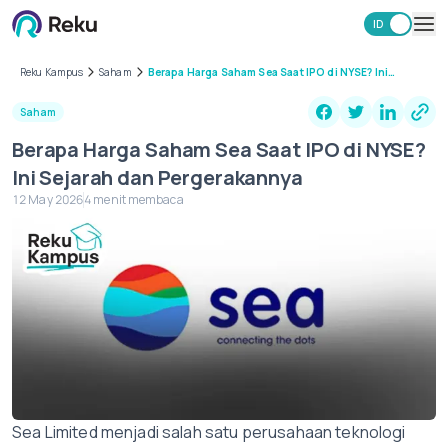
ID
EN
Investasi
Reku Kampus
Saham
Berapa Harga Saham Sea Saat IPO di NYSE? Ini
Sejarah dan Pergerakannya
Market
Saham
Learning Hub
Berapa Harga Saham Sea Saat IPO di NYSE?
Keamanan
Ini Sejarah dan Pergerakannya
Biaya
12 May 2026
4 menit membaca
Lainnya
Unduh Aplikasi Reku
Sea Limited menjadi salah satu perusahaan teknologi