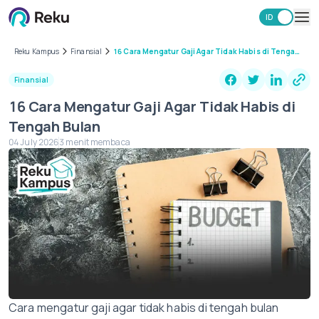
ID
EN
Investasi
Reku Kampus
Finansial
16 Cara Mengatur Gaji Agar Tidak Habis di Tengah
Bulan
Market
Finansial
Learning Hub
16 Cara Mengatur Gaji Agar Tidak Habis di
Keamanan
Tengah Bulan
Biaya
04 July 2026
3 menit membaca
Lainnya
Unduh Aplikasi Reku
Cara mengatur gaji agar tidak habis di tengah bulan