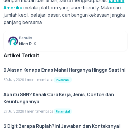
dengan mudah dan aman, serta mengeksplorasi
saham
Amerika
melalui platform yang user-friendly. Mulai dari
jumlah kecil, pelajari pasar, dan bangun kekayaan jangka
panjang bersama
Penulis
Nico R. K
Artikel Terkait
9 Alasan Kenapa Emas Mahal Harganya Hingga Saat Ini
30 July 2026
1 menit membaca
Investasi
Apa itu SBN? Kenali Cara Kerja, Jenis, Contoh dan
Keuntungannya
27 July 2026
1 menit membaca
Finansial
3 Digit Berapa Rupiah? Ini Jawaban dan Konteksnya!