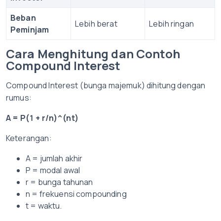
Beban
Lebih berat
Lebih ringan
Peminjam
Cara Menghitung dan Contoh
Compound Interest
Compound Interest (bunga majemuk) dihitung dengan
rumus:
A = P(1 + r/n)^(nt)
Keterangan:
A = jumlah akhir
P = modal awal
r = bunga tahunan
n = frekuensi compounding
t = waktu.