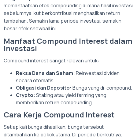
memanfaatkan efek compounding di mana hasil investasi
sebelumnya ikut berkontribusi menghasilkan return
tambahan. Semakin lama periode investasi, semakin
besar efek snowball ini.
Manfaat Compound Interest dalam
Investasi
Compound interest sangat relevan untuk:
Reksa Dana dan Saham:
Reinvestasi dividen
secara otomatis.
Obligasi dan Deposito:
Bunga yang di-compound.
Crypto:
Staking atau yield farming yang
memberikan return compounding.
Cara Kerja Compound Interest
Setiap kali bunga dihasilkan, bunga tersebut
ditambahkan ke pokok utama. Di periode berikutnya,