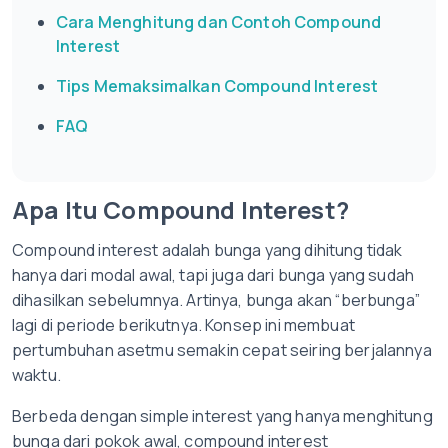
Cara Menghitung dan Contoh Compound
Interest
Tips Memaksimalkan Compound Interest
FAQ
Apa Itu Compound Interest?
Compound interest adalah bunga yang dihitung tidak
hanya dari modal awal, tapi juga dari bunga yang sudah
dihasilkan sebelumnya. Artinya, bunga akan “berbunga”
lagi di periode berikutnya. Konsep ini membuat
pertumbuhan asetmu semakin cepat seiring berjalannya
waktu.
Berbeda dengan simple interest yang hanya menghitung
bunga dari pokok awal, compound interest