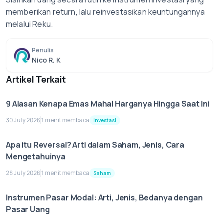
memberikan return, lalu reinvestasikan keuntungannya
melalui Reku.
Penulis
Nico R. K
Artikel Terkait
9 Alasan Kenapa Emas Mahal Harganya Hingga Saat Ini
30 July 2026
1 menit membaca
Investasi
Apa itu Reversal? Arti dalam Saham, Jenis, Cara
Mengetahuinya
28 July 2026
1 menit membaca
Saham
Instrumen Pasar Modal: Arti, Jenis, Bedanya dengan
Pasar Uang