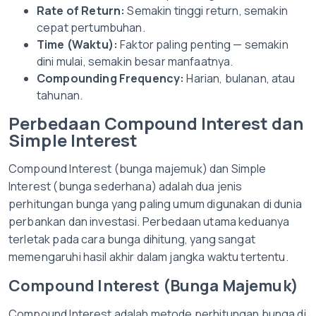
Rate of Return:
Semakin tinggi return, semakin
cepat pertumbuhan.
Time (Waktu):
Faktor paling penting — semakin
dini mulai, semakin besar manfaatnya.
Compounding Frequency:
Harian, bulanan, atau
tahunan.
Perbedaan Compound Interest dan
Simple Interest
Compound Interest (bunga majemuk) dan Simple
Interest (bunga sederhana) adalah dua jenis
perhitungan bunga yang paling umum digunakan di dunia
perbankan dan investasi. Perbedaan utama keduanya
terletak pada cara bunga dihitung, yang sangat
memengaruhi hasil akhir dalam jangka waktu tertentu.
Compound Interest (Bunga Majemuk)
Compound Interest adalah metode perhitungan bunga di