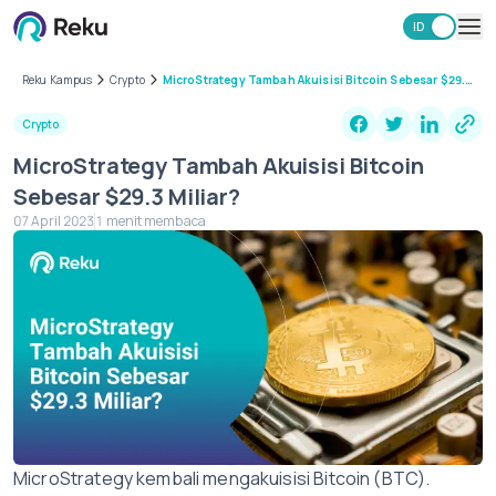
ID
EN
Investasi
Reku Kampus
Crypto
MicroStrategy Tambah Akuisisi Bitcoin Sebesar $29.3
Miliar?
Market
Crypto
Learning Hub
MicroStrategy Tambah Akuisisi Bitcoin
Keamanan
Sebesar $29.3 Miliar?
Biaya
07 April 2023
1 menit membaca
Lainnya
Unduh Aplikasi Reku
MicroStrategy kembali mengakuisisi Bitcoin (BTC).