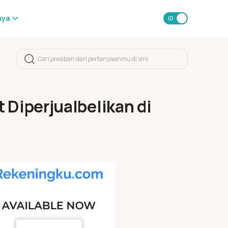
nya
ID
EN
 Diperjualbelikan di