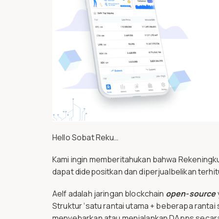
Hello Sobat Reku…
Kami ingin memberitahukan bahwa Rekeningku.
dapat didepositkan dan diperjualbelikan terhi
Aelf adalah jaringan blockchain
open-source
Struktur ‘satu rantai utama + beberapa ran
menyebarkan atau menjalankan DApps secara m