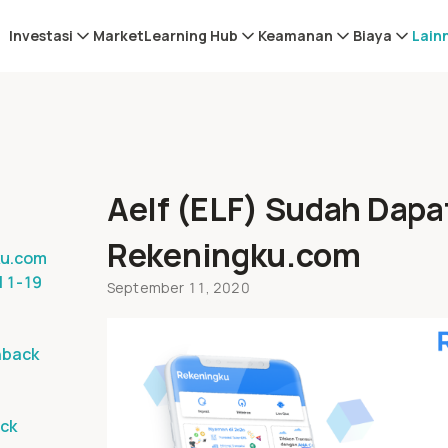
Investasi
Market
Learning Hub
Keamanan
Biaya
Lain
Aelf (ELF) Sudah Dapat
Rekeningku.com
ku.com
l 1-19
September 11, 2020
hback
ack