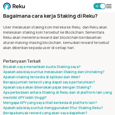
ID
EN
Bagaimana cara kerja Staking di Reku?
Investasi
Market
User melakukan staking koin mereka ke Reku, dan Reku akan
Learning Hub
melakukan staking koin tersebut ke Blockchain. Sementara
Reku akan menerima reward dari blockchain berdasarkan
Keamanan
aturan masing-masing blockchain, kemudian reward tersebut
Biaya
akan diberikan kepada user di setiap hari.
Lainnya
Pertanyaan Terkait
Unduh Aplikasi Reku
Bisakah saya menambah kuota Staking saya?
Apakah ada biaya untuk melakukan Staking dan Unstaking?
Apakah staking tersedia di Aplikasi dan Web?
Berapa jumlah terkecil yang dapat saya pertaruhkan?
Apakah saya akan dikenakan pajak dengan Staking?
Apa perbedaan antara Staking di Reku dan di platform lain yang
memiliki APY lebih tinggi?
Mengapa APY yang saya lihat berbeda di platform lain?
Apakah ada biaya untuk menggunakan fitur Staking Reku?
Berapa banyak reward yang akan saya dapatkan?