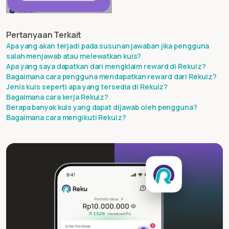
Pertanyaan Terkait
Apa yang akan terjadi pada susunan jawaban jika pengguna
salah menjawab atau melewatkan kuis?
Apa yang saya dapatkan dari mengklaim reward di Rekuiz?
Bagaimana cara pengguna mendapatkan reward dari Rekuiz?
Jenis kuis seperti apa yang tersedia di Rekuiz?
Bagaimana cara kerja Rekuiz?
Berapa banyak kuis yang dapat dijawab oleh pengguna?
Bagaimana cara mengikuti Rekuiz?