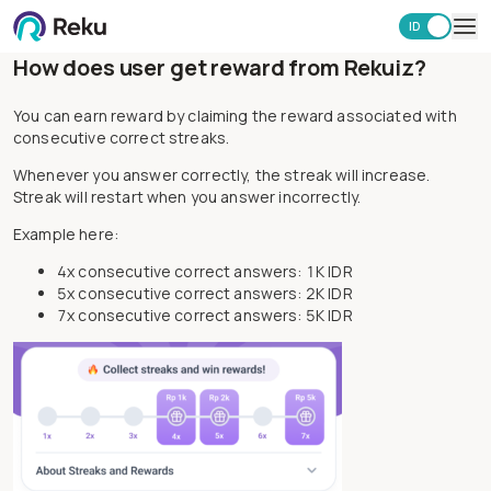
ID
EN
How does user get reward from Rekuiz?
Investasi
Market
You can earn reward by claiming the reward associated with
Learning Hub
consecutive correct streaks.
Keamanan
Whenever you answer correctly, the streak will increase.
Biaya
Streak will restart when you answer incorrectly.
Lainnya
Example here:
Unduh Aplikasi Reku
4x consecutive correct answers: 1K IDR
5x consecutive correct answers: 2K IDR
7x consecutive correct answers: 5K IDR