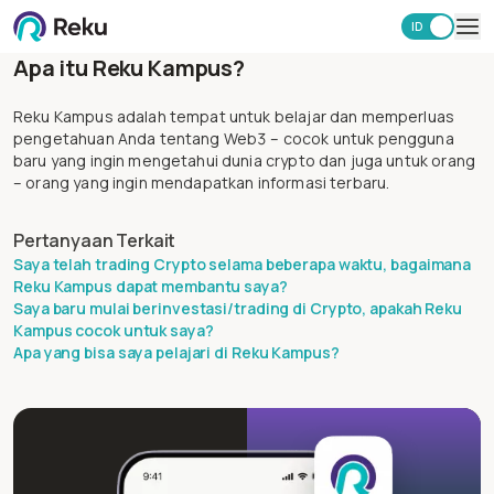
ID
EN
Apa itu Reku Kampus?
Investasi
Market
Reku Kampus adalah tempat untuk belajar dan memperluas
Learning Hub
pengetahuan Anda tentang Web3 – cocok untuk pengguna
baru yang ingin mengetahui dunia crypto dan juga untuk orang
Keamanan
– orang yang ingin mendapatkan informasi terbaru.
Biaya
Lainnya
Pertanyaan Terkait
Saya telah trading Crypto selama beberapa waktu, bagaimana
Unduh Aplikasi Reku
Reku Kampus dapat membantu saya?
Saya baru mulai berinvestasi/trading di Crypto, apakah Reku
Kampus cocok untuk saya?
Apa yang bisa saya pelajari di Reku Kampus?