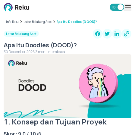
ID
EN
Investasi
Info Reku
Latar Belakang Aset
Apa itu Doodles (DOOD)?
Market
Latar Belakang Aset
Learning Hub
Apa itu Doodles (DOOD)?
Keamanan
30 December 2025
3 menit membaca
Biaya
Lainnya
Unduh Aplikasi Reku
1. Konsep dan Tujuan Proyek
Skor: 9,0 / 10
🎨