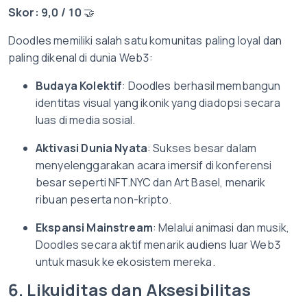
Skor: 9,0 / 10
🤝
Doodles memiliki salah satu komunitas paling loyal dan
paling dikenal di dunia Web3:
Budaya Kolektif
: Doodles berhasil membangun
identitas visual yang ikonik yang diadopsi secara
luas di media sosial.
Aktivasi Dunia Nyata
: Sukses besar dalam
menyelenggarakan acara imersif di konferensi
besar seperti NFT.NYC dan Art Basel, menarik
ribuan peserta non-kripto.
Ekspansi Mainstream
: Melalui animasi dan musik,
Doodles secara aktif menarik audiens luar Web3
untuk masuk ke ekosistem mereka.
6. Likuiditas dan Aksesibilitas