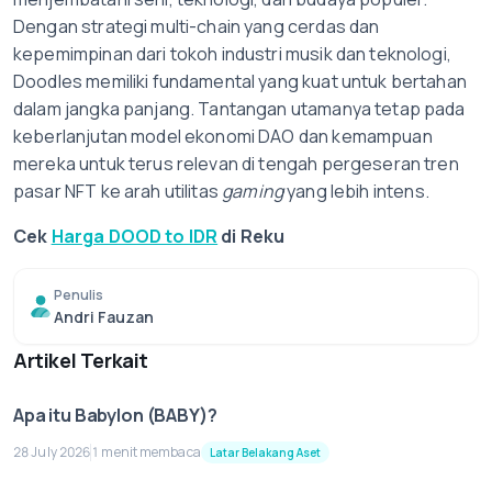
Dengan strategi multi-chain yang cerdas dan
kepemimpinan dari tokoh industri musik dan teknologi,
Doodles memiliki fundamental yang kuat untuk bertahan
dalam jangka panjang. Tantangan utamanya tetap pada
keberlanjutan model ekonomi DAO dan kemampuan
mereka untuk terus relevan di tengah pergeseran tren
pasar NFT ke arah utilitas
gaming
yang lebih intens.
Cek
Harga DOOD to IDR
di Reku
Penulis
Andri Fauzan
Artikel Terkait
Apa itu Babylon (BABY)?
28 July 2026
1 menit membaca
Latar Belakang Aset