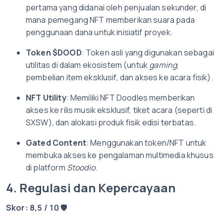
pertama yang didanai oleh penjualan sekunder, di
mana pemegang NFT memberikan suara pada
penggunaan dana untuk inisiatif proyek.
Token $DOOD
: Token asli yang digunakan sebagai
utilitas di dalam ekosistem (untuk
gaming
,
pembelian item eksklusif, dan akses ke acara fisik).
NFT Utility
: Memiliki NFT Doodles memberikan
akses ke rilis musik eksklusif, tiket acara (seperti di
SXSW), dan alokasi produk fisik edisi terbatas.
Gated Content
: Menggunakan token/NFT untuk
membuka akses ke pengalaman multimedia khusus
di platform
Stoodio
.
4. Regulasi dan Kepercayaan
Skor: 8,5 / 10
🛡️