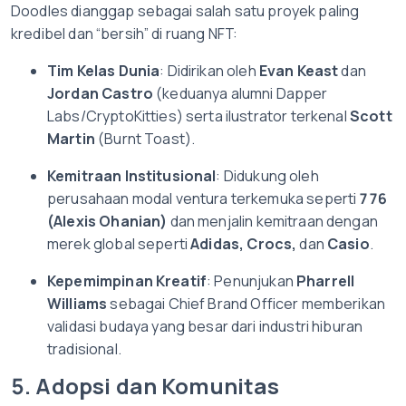
Doodles dianggap sebagai salah satu proyek paling
kredibel dan “bersih” di ruang NFT:
Tim Kelas Dunia
: Didirikan oleh
Evan Keast
dan
Jordan Castro
(keduanya alumni Dapper
Labs/CryptoKitties) serta ilustrator terkenal
Scott
Martin
(Burnt Toast).
Kemitraan Institusional
: Didukung oleh
perusahaan modal ventura terkemuka seperti
776
(Alexis Ohanian)
dan menjalin kemitraan dengan
merek global seperti
Adidas, Crocs,
dan
Casio
.
Kepemimpinan Kreatif
: Penunjukan
Pharrell
Williams
sebagai Chief Brand Officer memberikan
validasi budaya yang besar dari industri hiburan
tradisional.
5. Adopsi dan Komunitas