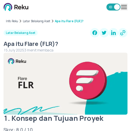
ID
EN
Investasi
Info Reku
Latar Belakang Aset
Apa itu Flare (FLR)?
Market
Latar Belakang Aset
Learning Hub
Apa itu Flare (FLR)?
Keamanan
15 July 2025
3 menit membaca
Biaya
Lainnya
Unduh Aplikasi Reku
1. Konsep dan Tujuan Proyek
Skor: 8,0 / 10