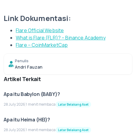
Link Dokumentasi:
Flare Official Website
What is Flare (FLR)? – Binance Academy
Flare – CoinMarketCap
Penulis
Andri Fauzan
Artikel Terkait
Apa itu Babylon (BABY)?
28 July 2026
1 menit membaca
Latar Belakang Aset
Apa itu Heima (HEI)?
28 July 2026
1 menit membaca
Latar Belakang Aset