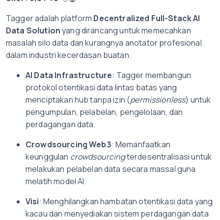
Tagger adalah platform
Decentralized Full-Stack AI
Data Solution
yang dirancang untuk memecahkan
masalah silo data dan kurangnya anotator profesional
dalam industri kecerdasan buatan.
AI Data Infrastructure
: Tagger membangun
protokol otentikasi data lintas batas yang
menciptakan hub tanpa izin (
permissionless
) untuk
pengumpulan, pelabelan, pengelolaan, dan
perdagangan data.
Crowdsourcing Web3
: Memanfaatkan
keunggulan
crowdsourcing
terdesentralisasi untuk
melakukan pelabelan data secara massal guna
melatih model AI.
Visi
: Menghilangkan hambatan otentikasi data yang
kacau dan menyediakan sistem perdagangan data