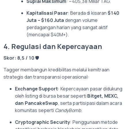
Suplai Maksimum
: ~405,38 Miliar TAG.
Kapitalisasi Pasar
: Berada di kisaran
$140
Juta – $160 Juta
dengan volume
perdagangan harian yang sangat aktif
(mencapai $40M+).
4. Regulasi dan Kepercayaan
Skor: 8,5 / 10
🛡️
Tagger membangun kredibilitas melalui kemitraan
strategis dan transparansi operasional:
Exchange Support
: Kepercayaan pasar didukung
oleh listing di bursa besar seperti
Bitget, MEXC,
dan PancakeSwap
, serta partisipasi dalam acara
komunitas seperti
CandyBomb
.
Cryptographic Security
: Penggunaan metode