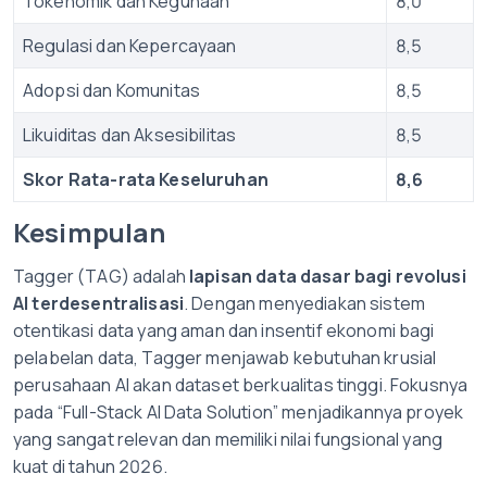
Tokenomik dan Kegunaan
8,0
Regulasi dan Kepercayaan
8,5
Adopsi dan Komunitas
8,5
Likuiditas dan Aksesibilitas
8,5
Skor Rata-rata Keseluruhan
8,6
Kesimpulan
Tagger (TAG) adalah
lapisan data dasar bagi revolusi
AI terdesentralisasi
. Dengan menyediakan sistem
otentikasi data yang aman dan insentif ekonomi bagi
pelabelan data, Tagger menjawab kebutuhan krusial
perusahaan AI akan dataset berkualitas tinggi. Fokusnya
pada “Full-Stack AI Data Solution” menjadikannya proyek
yang sangat relevan dan memiliki nilai fungsional yang
kuat di tahun 2026.