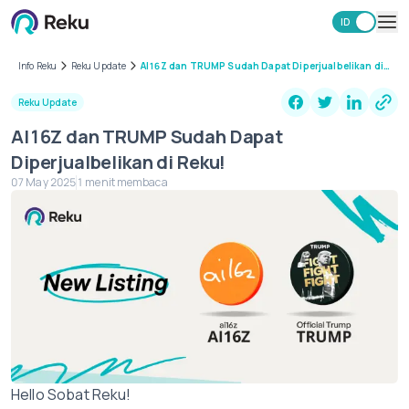
ID
EN
Investasi
Info Reku
Reku Update
AI16Z dan TRUMP Sudah Dapat Diperjualbelikan di
Reku!
Market
Reku Update
Learning Hub
AI16Z dan TRUMP Sudah Dapat
Keamanan
Diperjualbelikan di Reku!
Biaya
07 May 2025
1 menit membaca
Lainnya
Unduh Aplikasi Reku
Hello Sobat Reku!