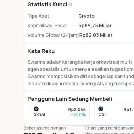
Statistik Kunci
Tipe Aset
Crypto
Kapitalisasi Pasar
Rp89,75 Miliar
Volume Global (24jam)
Rp82,03 Miliar
Kata Reku
Swarms adalah kerangka kerja orkestrasi multi
agen spesialis untuk menyelesaikan tugas komp
Swarms memposisikan diri sebagai lapisan fun
industri dicapai melalui sinergi AI yang transpa
Pengguna Lain Sedang Membeli
Rp2.045
Rp1.
SKYAI
CST
+12,79%
Bekerjasama dengan
Chart yang kami gunakan 
dan investor dari seluru