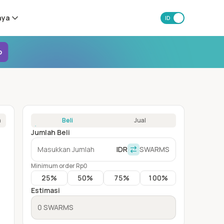
nya
ID
EN
o
a
Beli
Jual
Jumlah Beli
IDR
SWARMS
Minimum order Rp0
25
%
50
%
75
%
100
%
Estimasi
0 SWARMS