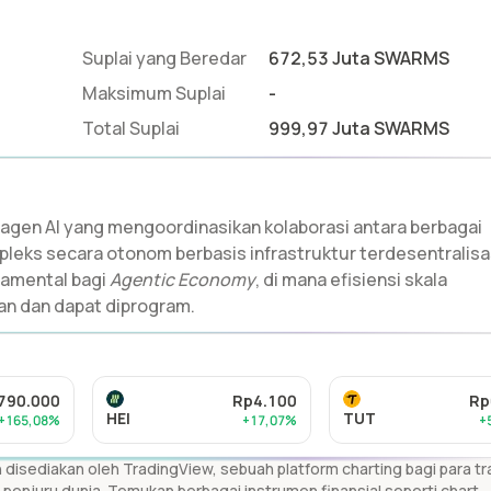
Suplai yang Beredar
672,53 Juta SWARMS
Maksimum Suplai
-
Total Suplai
999,97 Juta SWARMS
-agen AI yang mengoordinasikan kolaborasi antara berbagai
leks secara otonom berbasis infrastruktur terdesentralisa
damental bagi
Agentic Economy
, di mana efisiensi skala
ran dan dapat diprogram.
790.000
Rp4.100
Rp
HEI
TUT
+165,08%
+17,07%
+
disediakan oleh TradingView, sebuah platform charting bagi para tr
h penjuru dunia. Temukan berbagai instrumen finansial seperti chart