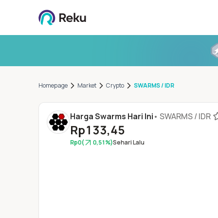
Homepage
Market
Crypto
SWARMS / IDR
Harga Swarms Hari Ini
•
SWARMS / IDR
Rp133,45
Rp0
(
0,51%
)
Sehari Lalu