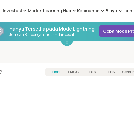
Investasi
Market
Learning Hub
Keamanan
Biaya
Lain
Hanya Tersedia pada Mode Lightning
Coba Mode Pr
Jual dan Beli dengan mudah dan cepat
1 Hari
1 MGG
1 BLN
1 THN
Semu