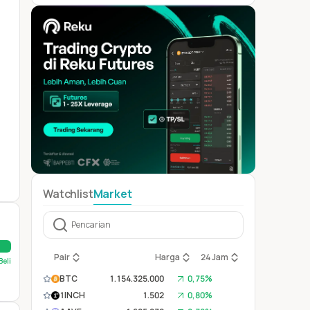
Watchlist
Market
Pair
Harga
24 Jam
Beli
BTC
1.154.325.000
0,75%
1INCH
1.502
0,80%