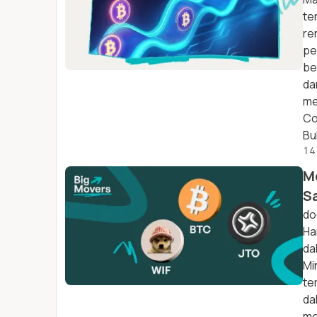
te
re
pe
be
da
me
Co
Bu
14
M
S
do
Ha
da
Mi
te
da
me