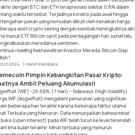
rakhir dengan BTC dan ETH terapresiasi sekitar 0,8% dalam
ntang waktu tersebut. Terjadinya koreksi pada awal hingga
rtengahan pekan yang kemudian diikuti oleh kenaikan harga
berapa aset crypto seiring dengan kembali meningkatnya alir
na masuk ETF Bitcoin spot pada perdagangan hari Jumat lalu,
ngindikasikan meredanya sentimen…
ntinue reading
Kekhawatiran Investor Mereda, Bitcoin Siap
llish?
 Oct 2024
1 menit membaca
emecoin Pimpin Kebangkitan Pasar Kripto:
aatnya Ambil Peluang Akumulasi!
gwifhat (WIF) -26.68% (7 Hari) – Sideways (High Volatility)
rga WIF (dogwifhat) mengalami penurunan yang signifikan
lam beberapa hari terakhir karena beberapa faktor utama:
nat Terbuka yang Menurun: Data menunjukkan bahwa minat
rbuka (open interest) pada WIF telah turun ke level terendah
lam lima bulan terakhir. Minat terbuka yang menurun
ngindikasikan bahwa lebih sedikit trader…