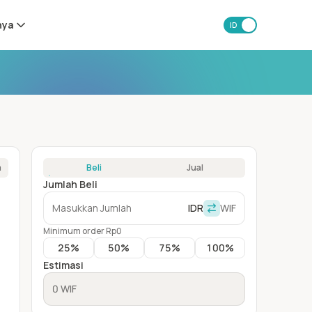
nya
ID
EN
a
Beli
Jual
Jumlah Beli
IDR
WIF
Minimum order Rp0
25
%
50
%
75
%
100
%
Estimasi
0 WIF