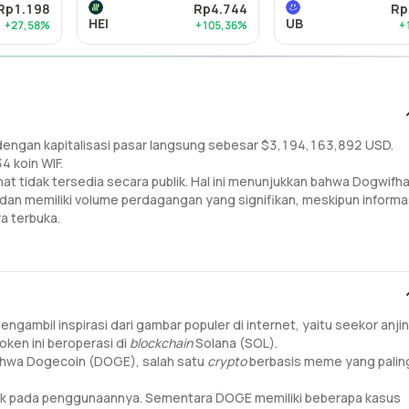
Rp1.198
Rp4.744
Rp
HEI
UB
+27,58%
+105,36%
+
 dengan kapitalisasi pasar langsung sebesar $3,194,163,892 USD.
4 koin WIF.
 tidak tersedia secara publik. Hal ini menunjukkan bahwa Dogwifh
dan memiliki volume perdagangan yang signifikan, meskipun informa
a terbuka.
ngambil inspirasi dari gambar populer di internet, yaitu seekor anji
oken ini beroperasi di
blockchain
Solana (SOL).
 bahwa Dogecoin (DOGE), salah satu
crypto
berbasis meme yang palin
ak pada penggunaannya. Sementara DOGE memiliki beberapa kasus