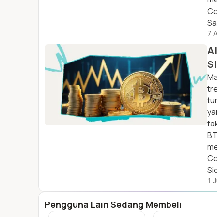
Co
Sa
7 
Al
S
Ma
tr
tu
ya
fa
BT
me
Co
Si
1 
Pengguna Lain Sedang Membeli