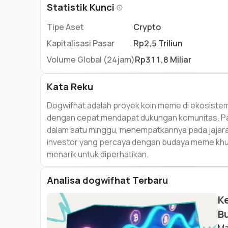
Statistik Kunci
Tipe Aset
Crypto
Kapitalisasi Pasar
Rp2,5 Triliun
Volume Global (24jam)
Rp311,8 Miliar
Kata Reku
Dogwifhat adalah proyek koin meme di ekosistem
dengan cepat mendapat dukungan komunitas. Pad
dalam satu minggu, menempatkannya pada jajaran 
investor yang percaya dengan budaya meme khusu
menarik untuk diperhatikan.
Analisa dogwifhat Terbaru
Ke
Bu
Ma