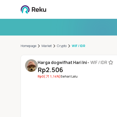
Homepage
Market
Crypto
WIF / IDR
Harga dogwifhat Hari Ini
•
WIF / IDR
Rp2.506
Rp0
(
1,14%
)
Sehari Lalu