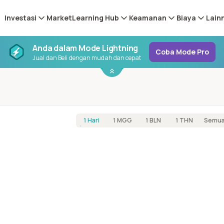
Investasi
Market
Learning Hub
Keamanan
Biaya
Lain
Anda dalam Mode Lightning
Coba Mode Pro
Jual dan Beli dengan mudah dan cepat
1 Hari
1 MGG
1 BLN
1 THN
Semu