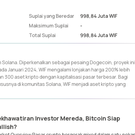
Suplai yang Beredar
998,84 Juta WIF
Maksimum Suplai
-
Total Suplai
998,84 Juta WIF
 Solana. Diperkenalkan sebagai pesaing Dogecoin, proyek ini
a Januari 2024, WIF mengalami lonjakan harga 200% lebih
300 aset kripto dengan kapitalisasi pasar terbesar. Bagi
snya di komunitas Solana, WIF menjadi aset kripto yang
khawatiran Investor Mereda, Bitcoin Siap
llish?
rket Overview Pasar crypto bergerak mixed dalam satu peka