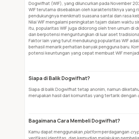
Dogwifhat (WIF), yang diluncurkan pada November 20
WIF terutama disebabkan oleh karakteristiknya yang r
pendukungnya menikmati suasana santai dan rasa kebe
Nilai WIF mengalami peningkatan tajam dalam waktu sin
itu, popularitas WIF juga didorong oleh tren umum di 
dan berpotensi menguntungkan di luar aset tradisiona
Faktor lain yang turut mendukung popularitas WIF adal
berhasil menarik perhatian banyak pengguna baru. Kom
potensi keuntungan yang cepat membuat WIF menjadi
Siapa di Balik Dogwifhat?
Siapa di balik Dogwifhat tetap anonim, namun diketah
merupakan hasil dari komunitas yang tertarik dengan
Bagaimana Cara Membeli Dogwifhat?
Kamu dapat menggunakan
platform
perdagangan
cry
verifikasi identitas, dan kemudian melakukan pembelia