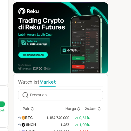
Watchlist
Market
Pair
Harga
24 Jam
Beli
BTC
1.154.740.000
0,51%
1INCH
1.483
1,09%