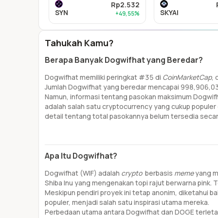
Rp2.532
SYN
SKYAI
+49,55%
Tahukah Kamu?
Berapa Banyak Dogwifhat yang Beredar?
Dogwifhat memiliki peringkat #35 di
CoinMarketCap
,
Jumlah Dogwifhat yang beredar mencapai 998,906,03
Namun, informasi tentang pasokan maksimum Dogwifhat
adalah salah satu cryptocurrency yang cukup populer 
detail tentang total pasokannya belum tersedia secar
Apa Itu Dogwifhat?
Dogwifhat (WIF) adalah
crypto
berbasis
meme
yang me
Shiba Inu yang mengenakan topi rajut berwarna pink. T
Meskipun pendiri proyek ini tetap anonim, diketahui
populer, menjadi salah satu inspirasi utama mereka.
Perbedaan utama antara Dogwifhat dan DOGE terlet