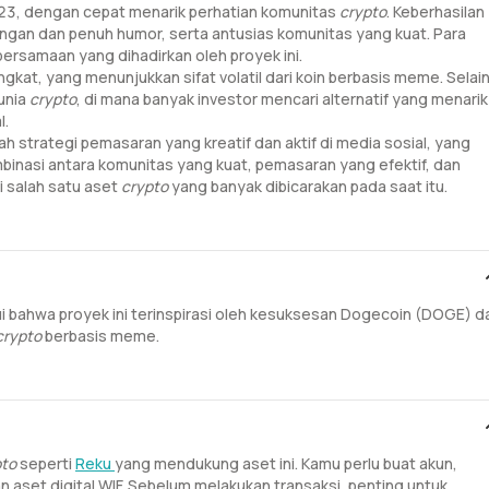
23, dengan cepat menarik perhatian komunitas
crypto
. Keberhasilan
ingan dan penuh humor, serta antusias komunitas yang kuat. Para
rsamaan yang dihadirkan oleh proyek ini.
gkat, yang menunjukkan sifat volatil dari koin berbasis meme. Selai
dunia
crypto
, di mana banyak investor mencari alternatif yang menarik
l.
ah strategi pemasaran yang kreatif dan aktif di media sosial, yang
binasi antara komunitas yang kuat, pemasaran yang efektif, dan
 salah satu aset
crypto
yang banyak dibicarakan pada saat itu.
ui bahwa proyek ini terinspirasi oleh kesuksesan Dogecoin (DOGE) d
crypto
berbasis meme.
pto
seperti
Reku
yang mendukung aset ini. Kamu perlu buat akun,
n aset digital WIF. Sebelum melakukan transaksi, penting untuk