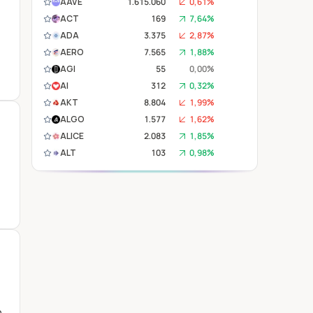
AAVE
1.615.060
0,61%
ACT
169
7,64%
ADA
3.375
2,87%
AERO
7.565
1,88%
AGI
55
0,00%
AI
312
0,32%
AKT
8.804
1,99%
ALGO
1.577
1,62%
ALICE
2.083
1,85%
ALT
103
0,98%
ANA
740
0,41%
APE
2.422
3,10%
APT
10.577
2,03%
AR
32.500
1,55%
ARB
1.448
1,83%
ARKM
1.708
0,17%
ATH
72
1,40%
ATOM
24.181
1,96%
AVAX
119.500
1,44%
n