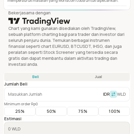
memperburuk masalah yang Worldcoin coba untuk dipecahkan.
Bekerjasama dengan
Chart yang kami gunakan disediakan oleh TradingView,
sebuah platform charting bagi para trader dan investor dari
seluruh penjuru dunia. Temukan berbagai instrumen
finansial seperti chart EURUSD, BTCUSDT, IHSG, dan juga
peralatan seperti Stock Screener yang tersedia secara
gratis dan dapat membantu dalam aktivitas trading dan
investasi anda.
Beli
Jual
Jumlah Beli
IDR
WLD
Minimum order Rp0
25
%
50
%
75
%
100
%
Estimasi
0 WLD