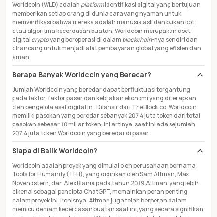
Worldcoin (WLD) adalah
platform
identifikasi digital yang bertujuan
memberikan setiap orang di dunia cara yang nyaman untuk
memverifikasi bahwa mereka adalah manusia asli dan bukan bot
atau algoritma kecerdasan buatan. Worldcoin merupakan aset
digital
crypto
yang beroperasi di dalam
blockchain
-nya sendiri dan
dirancang untuk menjadi alat pembayaran global yang efisien dan
aman.
Berapa Banyak Worldcoin yang Beredar?
Jumlah Worldcoin yang beredar dapat berfluktuasi tergantung
pada faktor-faktor pasar dan kebijakan ekonomi yang diterapkan
oleh pengelola aset digital ini. Dilansir dari TheBlock.co, Worldcoin
memiliki pasokan yang beredar sebanyak 207,4 juta token dari total
pasokan sebesar 10 miliar token. Ini artinya, saat ini ada sejumlah
207,4 juta token Worldcoin yang beredar di pasar.
Siapa di Balik Worldcoin?
Worldcoin adalah proyek yang dimulai oleh perusahaan bernama
Tools for Humanity (TFH), yang didirikan oleh Sam Altman, Max
Novendstern, dan Alex Blania pada tahun 2019.Altman, yang lebih
dikenal sebagai pencipta ChatGPT, memainkan peran penting
dalam proyek ini. Ironisnya, Altman juga telah berperan dalam
memicu demam kecerdasan buatan saat ini, yang secara signifikan