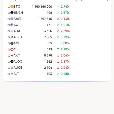
BTC
1.160.360.000
0,74%
1INCH
1.498
0,67%
AAVE
1.597.515
2,14%
ACT
171
6,21%
ADA
3.326
2,89%
AERO
7.565
0,79%
AGI
55
0,00%
AI
313
1,29%
AKT
8.676
5,04%
ALGO
1.562
2,37%
ALICE
2.104
0,04%
ALT
103
0,98%
ANA
739
0,14%
APE
2.427
2,62%
APT
10.705
2,97%
AR
32.560
0,89%
ARB
1.440
0,55%
ARKM
1.702
1,67%