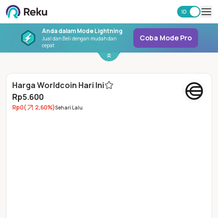
ID
EN
Investasi
Anda dalam Mode Lightning
Coba Mode Pro
Jual dan Beli dengan mudah dan
Market
cepat
Learning Hub
Keamanan
Biaya
Harga Worldcoin Hari Ini
Rp5.600
Lainnya
Rp0
(
2,60%
)
Sehari Lalu
Unduh Aplikasi Reku