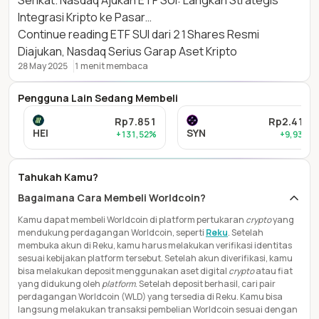
Integrasi Kripto ke Pasar…
Continue reading
ETF SUI dari 21Shares Resmi
Diajukan, Nasdaq Serius Garap Aset Kripto
28 May 2025
1 menit membaca
Pengguna Lain Sedang Membeli
Rp7.851
Rp2.412
HEI
SYN
+131,52%
+9,93%
Tahukah Kamu?
Bagaimana Cara Membeli Worldcoin?
Kamu dapat membeli Worldcoin di platform pertukaran
crypto
yang
mendukung perdagangan Worldcoin, seperti
Reku
. Setelah
membuka akun di Reku, kamu harus melakukan verifikasi identitas
sesuai kebijakan platform tersebut. Setelah akun diverifikasi, kamu
bisa melakukan deposit menggunakan aset digital
crypto
atau fiat
yang didukung oleh
platform
. Setelah deposit berhasil, cari pair
perdagangan Worldcoin (WLD) yang tersedia di Reku. Kamu bisa
langsung melakukan transaksi pembelian Worldcoin sesuai dengan