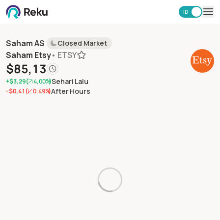
ID
EN
Investasi
Saham AS
Closed Market
Market
Saham Etsy
•
ETSY
Learning Hub
$85,13
Keamanan
Sehari Lalu
+$3,29
(
4,00%
)
Biaya
After Hours
-$0,41
(
0,49%
)
Lainnya
Unduh Aplikasi Reku