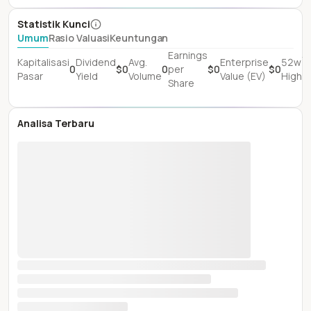
Statistik Kunci
Umum
Rasio Valuasi
Keuntungan
Earnings
$
Kapitalisasi
Dividend
Avg.
Enterprise
52w
0
$0
0
per
$0
$0
(I
Pasar
Yield
Volume
Value (EV)
High
Share
D
Analisa Terbaru