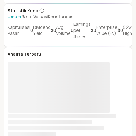
Statistik Kunci
Umum
Rasio Valuasi
Keuntungan
Earnings
$
Kapitalisasi
Dividend
Avg.
Enterprise
52w
0
$0
0
per
$0
$0
(I
Pasar
Yield
Volume
Value (EV)
High
Share
D
Analisa Terbaru