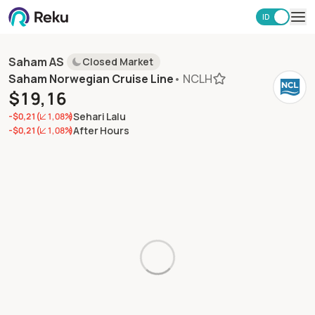
ID
EN
Investasi
Saham AS
Closed Market
Market
Saham Norwegian Cruise Line
•
NCLH
Learning Hub
$19,16
Keamanan
Sehari Lalu
-$0,21
(
1,08%
)
Biaya
After Hours
-$0,21
(
1,08%
)
Lainnya
Unduh Aplikasi Reku