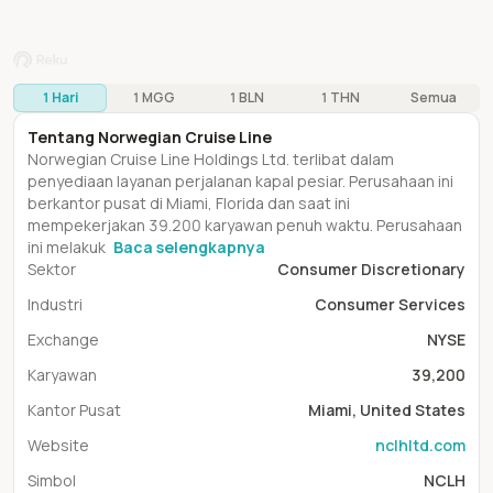
1 Hari
1 MGG
1 BLN
1 THN
Semua
Tentang
Norwegian Cruise Line
Norwegian Cruise Line Holdings Ltd. terlibat dalam
penyediaan layanan perjalanan kapal pesiar. Perusahaan ini
berkantor pusat di Miami, Florida dan saat ini
mempekerjakan 39.200 karyawan penuh waktu. Perusahaan
ini melakuk
Baca selengkapnya
Sektor
Consumer Discretionary
Industri
Consumer Services
Exchange
NYSE
Karyawan
39,200
Kantor Pusat
Miami, United States
Website
nclhltd.com
Simbol
NCLH