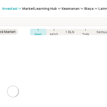
Investasi
Market
Learning Hub
Keamanan
Biaya
Lain
1
1
1
ed Market
1 BLN
Semu
Hari
MGG
THN