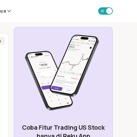
nya
ID
EN
a
Coba Fitur Trading US Stock
hanya di Reku App