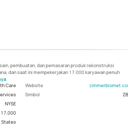
desain, pembuatan, dan pemasaran produk rekonstruksi
iana, dan saat ini mempekerjakan 17.000 karyawan penuh
nya
th Care
Website
zimmerbiomet.c
ervices
Simbol
Z
NYSE
17,000
d States