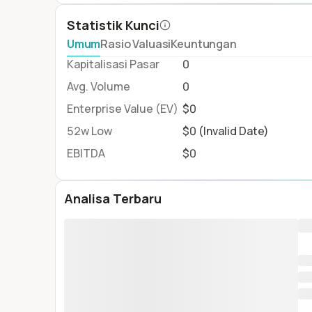
Statistik Kunci
Umum
Rasio Valuasi
Keuntungan
Kapitalisasi Pasar
0
Avg. Volume
0
Enterprise Value (EV)
$0
52w Low
$0 (Invalid Date)
EBITDA
$0
Analisa Terbaru