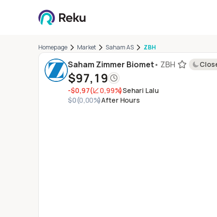
Homepage
Market
Saham AS
ZBH
Saham Zimmer Biomet
•
ZBH
Clos
$97,19
-$0,97
(
0,99%
)
Sehari Lalu
$0
(
0,00%
)
After Hours