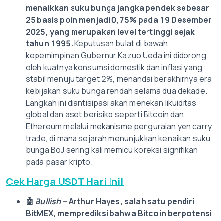
menaikkan suku bunga jangka pendek sebesar
25 basis poin menjadi 0,75% pada 19 Desember
2025, yang merupakan level tertinggi sejak
tahun 1995.
Keputusan bulat di bawah
kepemimpinan Gubernur Kazuo Ueda ini didorong
oleh kuatnya konsumsi domestik dan inflasi yang
stabil menuju target 2%, menandai berakhirnya era
kebijakan suku bunga rendah selama dua dekade.
Langkah ini diantisipasi akan menekan likuiditas
global dan aset berisiko seperti Bitcoin dan
Ethereum melalui mekanisme penguraian yen carry
trade, di mana sejarah menunjukkan kenaikan suku
bunga BoJ sering kali memicu koreksi signifikan
pada pasar kripto.
Cek Harga USDT Hari Ini!
🤖
Bullish
– Arthur Hayes, salah satu pendiri
BitMEX, memprediksi bahwa Bitcoin berpotensi