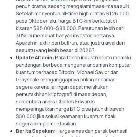
penuh drama, sedang mengalami masa-masa sulit.
Setelah menyentuh all-time high di atas $126.000
pada Oktober lalu, harga BTC kini berkutat di
kisaran $85.000–$88.000. Penurunan lebih dari
30% ini membuat banyak investor bertanya:
Apakah ini akhir dari bull run, atau justru awal dari
sesuatu yang lebih besar di 2026?
Update Altcoin:
Para tokoh industri kripto memiliki
pandangan berbeda mengenai ancaman komputer
kuantum terhadap Bitcoin; Michael Saylor dan
Grayscale menganggapnya bukan ancaman
segera karena jaringan dapat melakukan
pemutakhiran kriptografi di masa depan,
sementara analis Charles Edwards
memperingatkan harga BTC bisa jatuh di bawah
$50.000 jika solusi keamanan kuantum tidak
segera diimplementasikan.
Berita Sepekan:
Harga emas dan perak berhasil