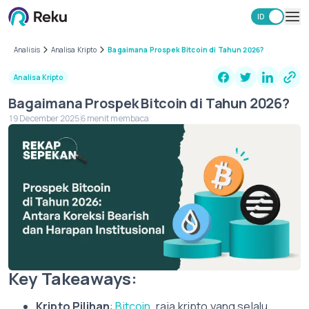
ID
EN
Investasi
Analisis
Analisa Kripto
Bagaimana Prospek Bitcoin di Tahun 2026?
Market
Analisa Kripto
Learning Hub
Bagaimana Prospek Bitcoin di Tahun 2026?
Keamanan
19 December 2025
6 menit membaca
Biaya
Lainnya
Unduh Aplikasi Reku
Key Takeaways:
Kripto Pilihan
:
Bitcoin
, raja kripto yang selalu