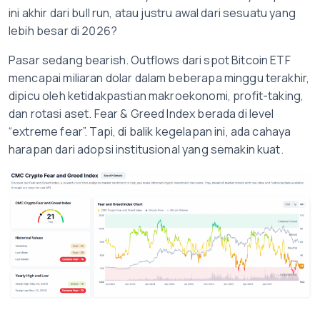
ini akhir dari bull run, atau justru awal dari sesuatu yang
lebih besar di 2026?
Pasar sedang bearish. Outflows dari spot Bitcoin ETF
mencapai miliaran dolar dalam beberapa minggu terakhir,
dipicu oleh ketidakpastian makroekonomi, profit-taking,
dan rotasi aset. Fear & Greed Index berada di level
“extreme fear”. Tapi, di balik kegelapan ini, ada cahaya
harapan dari adopsi institusional yang semakin kuat.