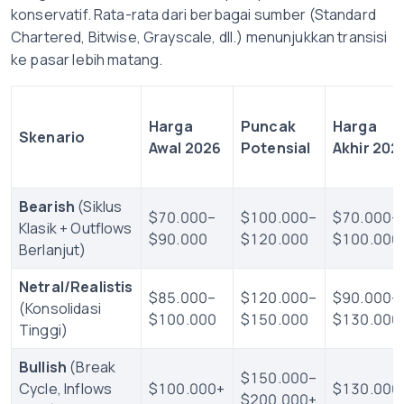
konservatif. Rata-rata dari berbagai sumber (Standard
Chartered, Bitwise, Grayscale, dll.) menunjukkan transisi
ke pasar lebih matang.
Harga
Puncak
Harga
Skenario
Awal 2026
Potensial
Akhir 202
Bearish
(Siklus
$70.000–
$100.000–
$70.000–
Klasik + Outflows
$90.000
$120.000
$100.000
Berlanjut)
Netral/Realistis
$85.000–
$120.000–
$90.000–
(Konsolidasi
$100.000
$150.000
$130.000
Tinggi)
Bullish
(Break
$150.000–
Cycle, Inflows
$100.000+
$130.000
$200.000+