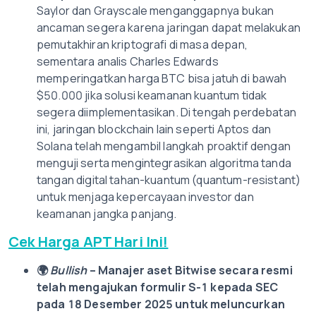
Saylor dan Grayscale menganggapnya bukan
ancaman segera karena jaringan dapat melakukan
pemutakhiran kriptografi di masa depan,
sementara analis Charles Edwards
memperingatkan harga BTC bisa jatuh di bawah
$50.000 jika solusi keamanan kuantum tidak
segera diimplementasikan. Di tengah perdebatan
ini, jaringan blockchain lain seperti Aptos dan
Solana telah mengambil langkah proaktif dengan
menguji serta mengintegrasikan algoritma tanda
tangan digital tahan-kuantum (quantum-resistant)
untuk menjaga kepercayaan investor dan
keamanan jangka panjang.
Cek Harga APT Hari Ini!
🌍
Bullish
– Manajer aset Bitwise secara resmi
telah mengajukan formulir S-1 kepada SEC
pada 18 Desember 2025 untuk meluncurkan