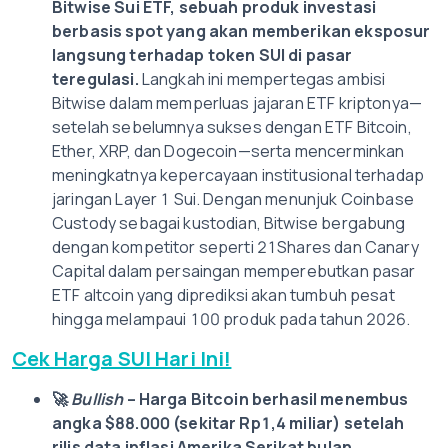
Bitwise Sui ETF, sebuah produk investasi
berbasis spot yang akan memberikan eksposur
langsung terhadap token SUI di pasar
teregulasi.
Langkah ini mempertegas ambisi
Bitwise dalam memperluas jajaran ETF kriptonya—
setelah sebelumnya sukses dengan ETF Bitcoin,
Ether, XRP, dan Dogecoin—serta mencerminkan
meningkatnya kepercayaan institusional terhadap
jaringan Layer 1 Sui. Dengan menunjuk Coinbase
Custody sebagai kustodian, Bitwise bergabung
dengan kompetitor seperti 21Shares dan Canary
Capital dalam persaingan memperebutkan pasar
ETF altcoin yang diprediksi akan tumbuh pesat
hingga melampaui 100 produk pada tahun 2026.
Cek Harga SUI Hari Ini!
🚀
Bullish
– Harga Bitcoin berhasil menembus
angka $88.000 (sekitar Rp1,4 miliar) setelah
rilis data inflasi Amerika Serikat bulan