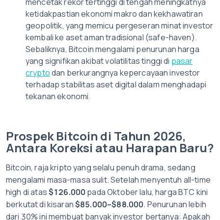
mencetak rekor tertinggi di tengah meningkatnya
ketidakpastian ekonomi makro dan kekhawatiran
geopolitik, yang memicu pergeseran minat investor
kembali ke aset aman tradisional (safe-haven).
Sebaliknya, Bitcoin mengalami penurunan harga
yang signifikan akibat volatilitas tinggi di
pasar
crypto
dan berkurangnya kepercayaan investor
terhadap stabilitas aset digital dalam menghadapi
tekanan ekonomi.
Prospek Bitcoin di Tahun 2026,
Antara Koreksi atau Harapan Baru?
Bitcoin, raja kripto yang selalu penuh drama, sedang
mengalami masa-masa sulit. Setelah menyentuh all-time
high di atas
$126.000
pada Oktober lalu, harga BTC kini
berkutat di kisaran
$85.000–$88.000
. Penurunan lebih
dari 30% ini membuat banyak investor bertanya: Apakah