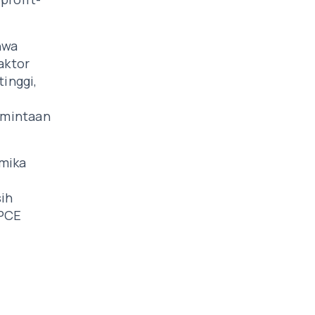
hwa
aktor
tinggi,
rmintaan
amika
ih
 PCE