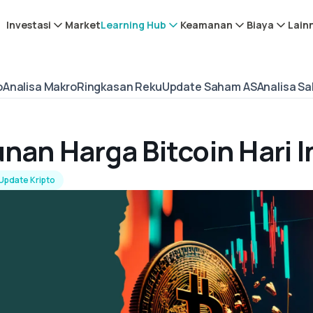
Investasi
Market
Learning Hub
Keamanan
Biaya
Lain
o
Analisa Makro
Ringkasan Reku
Update Saham AS
Analisa S
unan Harga Bitcoin Hari I
Update Kripto