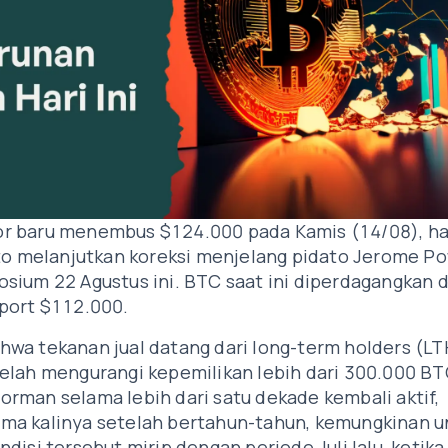
r baru menembus $124.000 pada Kamis (14/08), har
pto melanjutkan koreksi menjelang pidato Jerome Po
ium 22 Agustus ini. BTC saat ini diperdagangkan di
port $112.000.
wa tekanan jual datang dari long-term holders (LT
elah mengurangi kepemilikan lebih dari 300.000 BT
rman selama lebih dari satu dekade kembali aktif,
ma kalinya setelah bertahun-tahun, kemungkinan u
isi tersebut mirip dengan periode Juli lalu, ketika 