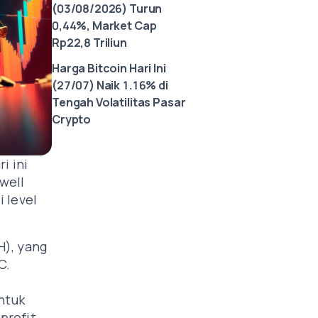
(03/08/2026) Turun
0,44%, Market Cap
Rp22,8 Triliun
Harga Bitcoin Hari Ini
(27/07) Naik 1.16% di
Tengah Volatilitas Pasar
Crypto
i ini
well
 level
H), yang
C.
ntuk
profit-