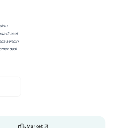
aktu.
da di aset
da sendiri
ekomendasi
Market