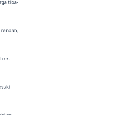
rga tiba-
 rendah,
 tren
asuki