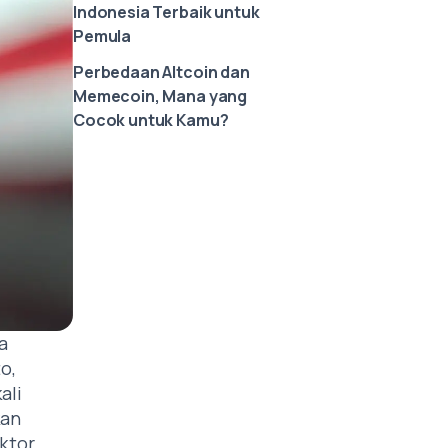
Indonesia Terbaik untuk
Pemula
Perbedaan Altcoin dan
Memecoin, Mana yang
Cocok untuk Kamu?
a
o,
ali
kan
aktor