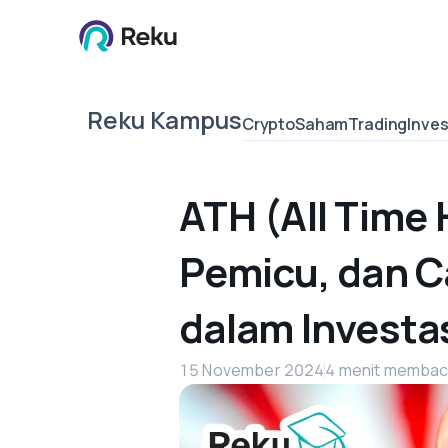
Reku Kampus
Crypto
Saham
Trading
Inves
ATH (All Time 
Pemicu, dan 
dalam Investa
15 November 2024
4 menit memba