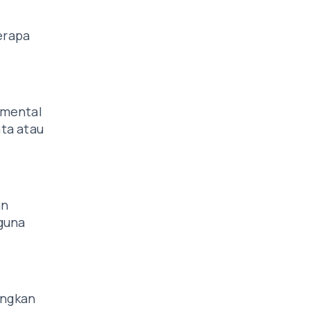
erapa
amental
ta atau
an
guna
angkan