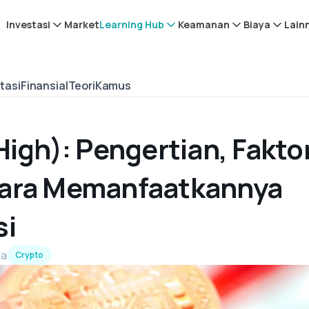
Investasi
Market
Learning Hub
Keamanan
Biaya
Lain
tasi
Finansial
Teori
Kamus
High): Pengertian, Fakto
Cara Memanfaatkannya
si
ca
Crypto