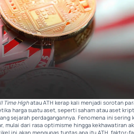
ll Time High
atau ATH kerap kali menjadi sorotan par
ika harga suatu aset, seperti saham atau aset kript
jang sejarah perdagangannya. Fenomena ini sering k
r, mulai dari rasa optimisme hingga kekhawatiran a
ikel ini akan mengupas tuntas apa itu ATH, faktor-f