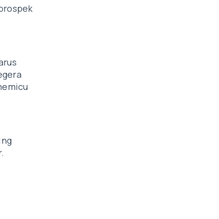
 prospek
arus
egera
memicu
ing
.