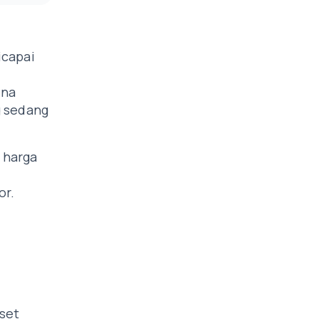
icapai
ena
g sedang
 harga
or.
set