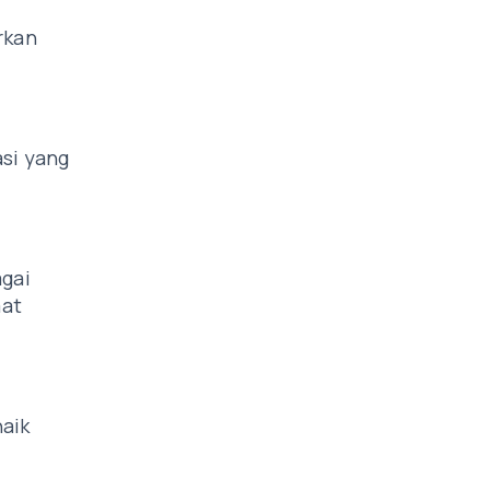
rkan
asi yang
gai
aat
naik