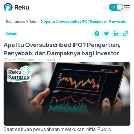
ID
EN
Investasi
Reku Kampus
Saham
Apa Itu Oversubscribed IPO? Pengertian, Penyebab,
dan Dampaknya bagi Investor
Market
Saham
Learning Hub
Apa Itu Oversubscribed IPO? Pengertian,
Keamanan
Penyebab, dan Dampaknya bagi Investor
Biaya
27 May 2026
4 menit membaca
Lainnya
Unduh Aplikasi Reku
Saat sebuah perusahaan melakukan Initial Public