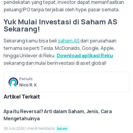
pendekatan yang tepat, investor dapat memanfaatkan
peluang IPO tanpa terjebak oleh hype pasar semata.
Yuk Mulai Investasi di Saham AS
Sekarang!
Sekarang kamu bisa beli
saham AS
dari perusahaan
ternama seperti Tesla, McDonalds, Google, Apple,
hingga Unilever di Reku.
Download aplikasi Reku
sekarang dan mulai berinvestasi di aset global!
Penulis
Nico R. K
Artikel Terkait
Apa itu Reversal? Arti dalam Saham, Jenis, Cara
Mengetahuinya
28 July 2026
1 menit membaca
Saham