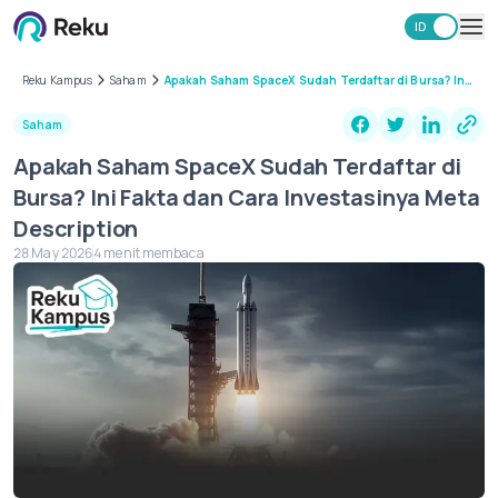
ID
EN
Investasi
Reku Kampus
Saham
Apakah Saham SpaceX Sudah Terdaftar di Bursa? Ini
Fakta dan Cara Investasinya Meta Description
Market
Saham
Learning Hub
Apakah Saham SpaceX Sudah Terdaftar di
Keamanan
Bursa? Ini Fakta dan Cara Investasinya Meta
Biaya
Description
Lainnya
28 May 2026
4 menit membaca
Unduh Aplikasi Reku