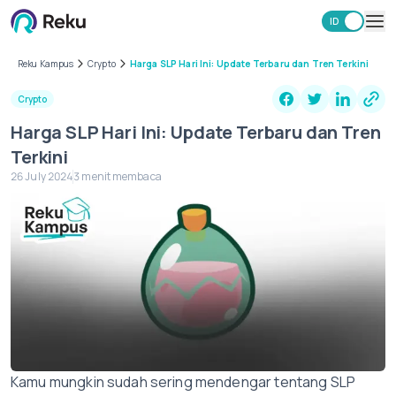
ID
EN
Investasi
Reku Kampus
Crypto
Harga SLP Hari Ini: Update Terbaru dan Tren Terkini
Market
Crypto
Learning Hub
Harga SLP Hari Ini: Update Terbaru dan Tren
Keamanan
Terkini
Biaya
26 July 2024
3 menit membaca
Lainnya
Unduh Aplikasi Reku
Kamu mungkin sudah sering mendengar tentang SLP