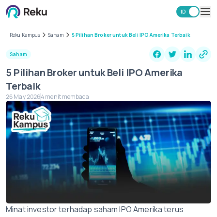
ID
EN
Investasi
Reku Kampus
Saham
5 Pilihan Broker untuk Beli IPO Amerika Terbaik
Market
Saham
Learning Hub
5 Pilihan Broker untuk Beli IPO Amerika
Keamanan
Terbaik
Biaya
26 May 2026
4 menit membaca
Lainnya
Unduh Aplikasi Reku
Minat investor terhadap saham IPO Amerika terus