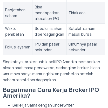
Bisa
Penjatahan
mendapatkan
Tidak ada
saham
allocation IPO
Waktu
Sebelum saham
Setelah saham
pembelian
diperdagangkan
masuk bursa
IPO dan pasar
Umumnya pasar
Fokus layanan
sekunder
sekunder
Singkatnya, broker untuk beli IPO Amerika memberikan
akses saat masa penawaran, sedangkan broker biasa
umumnya hanya memungkinkan pembelian setelah
saham resmi diperdagangkan.
Bagaimana Cara Kerja Broker IPO
Amerika?
Bekerja Sama dengan Underwriter