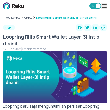
ID
EN
Investasi
Reku Kampus
Crypto
Loopring Rilis Smart Wallet Layer-3! Intip disini!
Market
Crypto
Learning Hub
Loopring Rilis Smart Wallet Layer-3! Intip
Keamanan
disini!
Biaya
12 June 2023
1 menit membaca
Lainnya
Unduh Aplikasi Reku
Loopring baru saja mengumumkan perilisan Loopring