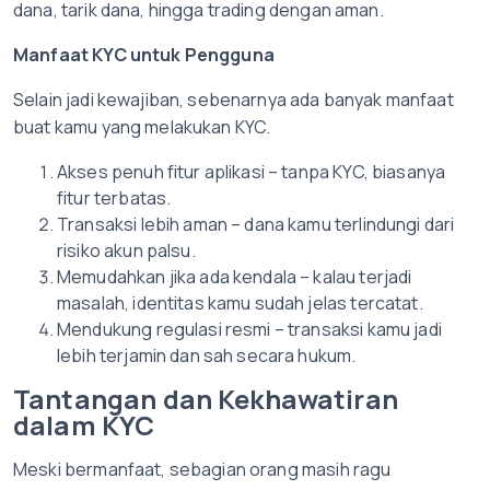
dana, tarik dana, hingga trading dengan aman.
Manfaat KYC untuk Pengguna
Selain jadi kewajiban, sebenarnya ada banyak manfaat
buat kamu yang melakukan KYC.
Akses penuh fitur aplikasi – tanpa KYC, biasanya
fitur terbatas.
Transaksi lebih aman – dana kamu terlindungi dari
risiko akun palsu.
Memudahkan jika ada kendala – kalau terjadi
masalah, identitas kamu sudah jelas tercatat.
Mendukung regulasi resmi – transaksi kamu jadi
lebih terjamin dan sah secara hukum.
Tantangan dan Kekhawatiran
dalam KYC
Meski bermanfaat, sebagian orang masih ragu