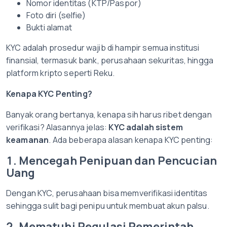
Nomor identitas (KTP/Paspor)
Foto diri (selfie)
Bukti alamat
KYC adalah prosedur wajib di hampir semua institusi
finansial, termasuk bank, perusahaan sekuritas, hingga
platform kripto seperti Reku.
Kenapa KYC Penting?
Banyak orang bertanya, kenapa sih harus ribet dengan
verifikasi? Alasannya jelas:
KYC adalah sistem
keamanan
. Ada beberapa alasan kenapa KYC penting:
1. Mencegah Penipuan dan Pencucian
Uang
Dengan KYC, perusahaan bisa memverifikasi identitas
sehingga sulit bagi penipu untuk membuat akun palsu.
2. Mematuhi Regulasi Pemerintah