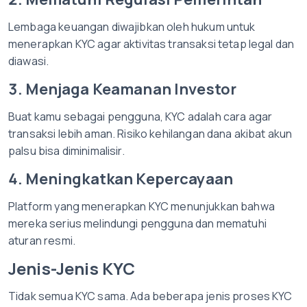
Lembaga keuangan diwajibkan oleh hukum untuk
menerapkan KYC agar aktivitas transaksi tetap legal dan
diawasi.
3. Menjaga Keamanan Investor
Buat kamu sebagai pengguna, KYC adalah cara agar
transaksi lebih aman. Risiko kehilangan dana akibat akun
palsu bisa diminimalisir.
4. Meningkatkan Kepercayaan
Platform yang menerapkan KYC menunjukkan bahwa
mereka serius melindungi pengguna dan mematuhi
aturan resmi.
Jenis-Jenis KYC
Tidak semua KYC sama. Ada beberapa jenis proses KYC