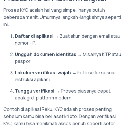
Proses KYC adalah hal yang simpel, hanya butuh
beberapa menit. Umumnya langkah-langkahnya seperti
ini:
Daftar di aplikasi
→ Buat akun dengan email atau
nomor HP.
Unggah dokumen identitas
→ Misalnya KTP atau
paspor.
Lakukan verifikasi wajah
→ Foto selfie sesuai
instruksi aplikasi.
Tunggu verifikasi
→ Proses biasanya cepat,
apalagi di platform modern.
Contoh di aplikasi Reku, KYC adalah proses penting
sebelum kamu bisa beli aset kripto. Dengan verifikasi
KYC, kamu bisa menikmati akses penuh seperti setor