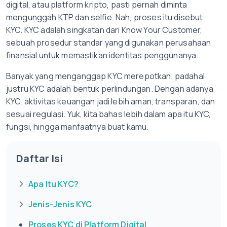
digital, atau platform kripto, pasti pernah diminta
mengunggah KTP dan selfie. Nah, proses itu disebut
KYC. KYC adalah singkatan dari Know Your Customer,
sebuah prosedur standar yang digunakan perusahaan
finansial untuk memastikan identitas penggunanya.
Banyak yang menganggap KYC merepotkan, padahal
justru KYC adalah bentuk perlindungan. Dengan adanya
KYC, aktivitas keuangan jadi lebih aman, transparan, dan
sesuai regulasi. Yuk, kita bahas lebih dalam apa itu KYC,
fungsi, hingga manfaatnya buat kamu.
Daftar Isi
Apa Itu KYC?
Jenis-Jenis KYC
Proses KYC di Platform Digital