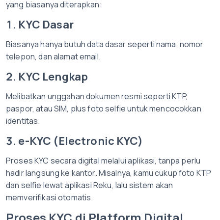
yang biasanya diterapkan:
1. KYC Dasar
Biasanya hanya butuh data dasar seperti nama, nomor
telepon, dan alamat email.
2. KYC Lengkap
Melibatkan unggahan dokumen resmi seperti KTP,
paspor, atau SIM, plus foto selfie untuk mencocokkan
identitas.
3. e-KYC (Electronic KYC)
Proses KYC secara digital melalui aplikasi, tanpa perlu
hadir langsung ke kantor. Misalnya, kamu cukup foto KTP
dan selfie lewat aplikasi Reku, lalu sistem akan
memverifikasi otomatis.
Proses KYC di Platform Digital