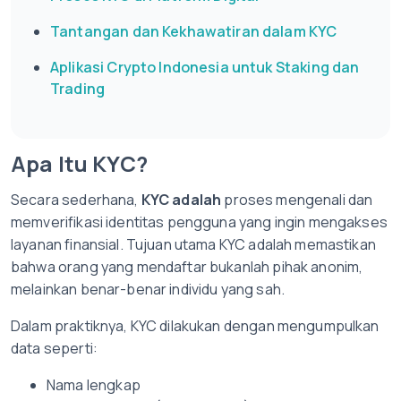
Tantangan dan Kekhawatiran dalam KYC
Aplikasi Crypto Indonesia untuk Staking dan
Trading
Apa Itu KYC?
Secara sederhana,
KYC adalah
proses mengenali dan
memverifikasi identitas pengguna yang ingin mengakses
layanan finansial. Tujuan utama KYC adalah memastikan
bahwa orang yang mendaftar bukanlah pihak anonim,
melainkan benar-benar individu yang sah.
Dalam praktiknya, KYC dilakukan dengan mengumpulkan
data seperti:
Nama lengkap