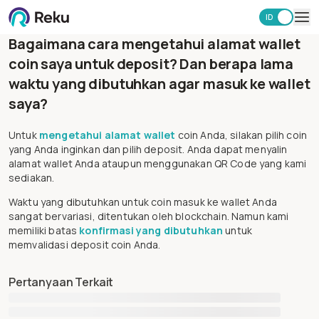
ID
EN
Bagaimana cara mengetahui alamat wallet
Investasi
coin saya untuk deposit? Dan berapa lama
Market
waktu yang dibutuhkan agar masuk ke wallet
Learning Hub
saya?
Keamanan
Biaya
Untuk
mengetahui alamat wallet
coin Anda, silakan pilih coin
Lainnya
yang Anda inginkan dan pilih deposit. Anda dapat menyalin
alamat wallet Anda ataupun menggunakan QR Code yang kami
Unduh Aplikasi Reku
sediakan.
Waktu yang dibutuhkan untuk coin masuk ke wallet Anda
sangat bervariasi, ditentukan oleh blockchain. Namun kami
memiliki batas
konfirmasi yang dibutuhkan
untuk
memvalidasi deposit coin Anda.
Pertanyaan Terkait