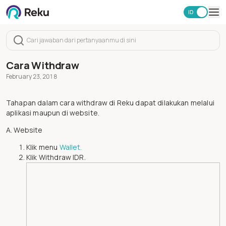
ID
EN
Investasi
Market
Learning Hub
Cara Withdraw
Keamanan
February 23, 2018
Biaya
Lainnya
Tahapan dalam cara withdraw di Reku dapat dilakukan melalui
aplikasi maupun di website.
Unduh Aplikasi Reku
A. Website
Klik menu
Wallet.
Klik Withdraw IDR.