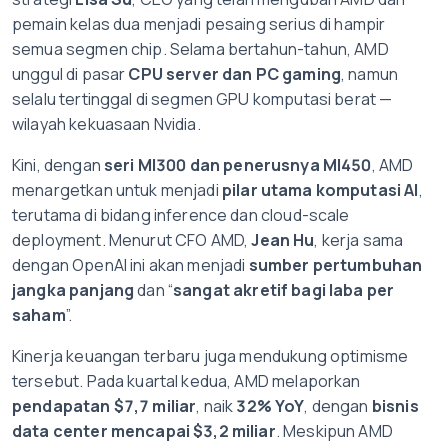
pemain kelas dua menjadi pesaing serius di hampir
semua segmen chip. Selama bertahun-tahun, AMD
unggul di pasar
CPU server dan PC gaming
, namun
selalu tertinggal di segmen GPU komputasi berat —
wilayah kekuasaan Nvidia.
Kini, dengan
seri MI300 dan penerusnya MI450
, AMD
menargetkan untuk menjadi
pilar utama komputasi AI
,
terutama di bidang inference dan cloud-scale
deployment. Menurut CFO AMD,
Jean Hu
, kerja sama
dengan OpenAI ini akan menjadi
sumber pertumbuhan
jangka panjang
dan “
sangat akretif bagi laba per
saham
”.
Kinerja keuangan terbaru juga mendukung optimisme
tersebut. Pada kuartal kedua, AMD melaporkan
pendapatan $7,7 miliar
, naik
32% YoY
, dengan
bisnis
data center mencapai $3,2 miliar
. Meskipun AMD