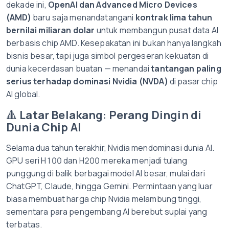
dekade ini,
OpenAI dan Advanced Micro Devices
(AMD)
baru saja menandatangani
kontrak lima tahun
bernilai miliaran dolar
untuk membangun pusat data AI
berbasis chip AMD. Kesepakatan ini bukan hanya langkah
bisnis besar, tapi juga simbol pergeseran kekuatan di
dunia kecerdasan buatan — menandai
tantangan paling
serius terhadap dominasi Nvidia (NVDA)
di pasar chip
AI global.
🔺
Latar Belakang: Perang Dingin di
Dunia Chip AI
Selama dua tahun terakhir, Nvidia mendominasi dunia AI.
GPU seri H100 dan H200 mereka menjadi tulang
punggung di balik berbagai model AI besar, mulai dari
ChatGPT, Claude, hingga Gemini. Permintaan yang luar
biasa membuat harga chip Nvidia melambung tinggi,
sementara para pengembang AI berebut suplai yang
terbatas.