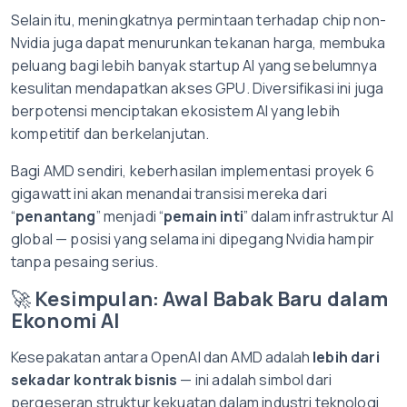
Selain itu, meningkatnya permintaan terhadap chip non-
Nvidia juga dapat menurunkan tekanan harga, membuka
peluang bagi lebih banyak startup AI yang sebelumnya
kesulitan mendapatkan akses GPU. Diversifikasi ini juga
berpotensi menciptakan ekosistem AI yang lebih
kompetitif dan berkelanjutan.
Bagi AMD sendiri, keberhasilan implementasi proyek 6
gigawatt ini akan menandai transisi mereka dari
“
penantang
” menjadi “
pemain inti
” dalam infrastruktur AI
global — posisi yang selama ini dipegang Nvidia hampir
tanpa pesaing serius.
🚀
Kesimpulan: Awal Babak Baru dalam
Ekonomi AI
Kesepakatan antara OpenAI dan AMD adalah
lebih dari
sekadar kontrak bisnis
— ini adalah simbol dari
pergeseran struktur kekuatan dalam industri teknologi