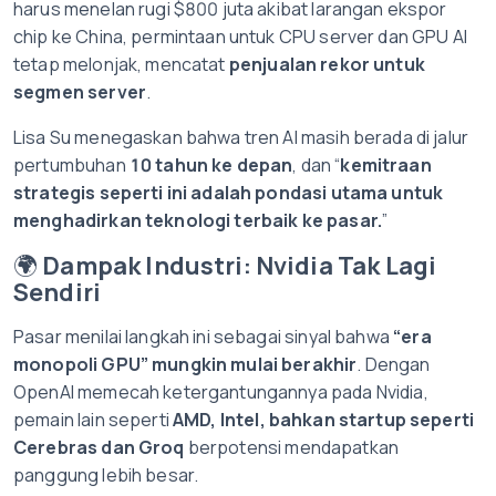
harus menelan rugi $800 juta akibat larangan ekspor
chip ke China, permintaan untuk CPU server dan GPU AI
tetap melonjak, mencatat
penjualan rekor untuk
segmen server
.
Lisa Su menegaskan bahwa tren AI masih berada di jalur
pertumbuhan
10 tahun ke depan
, dan “
kemitraan
strategis seperti ini adalah pondasi utama untuk
menghadirkan teknologi terbaik ke pasar.
”
🌍
Dampak Industri: Nvidia Tak Lagi
Sendiri
Pasar menilai langkah ini sebagai sinyal bahwa
“era
monopoli GPU” mungkin mulai berakhir
. Dengan
OpenAI memecah ketergantungannya pada Nvidia,
pemain lain seperti
AMD, Intel, bahkan startup seperti
Cerebras dan Groq
berpotensi mendapatkan
panggung lebih besar.