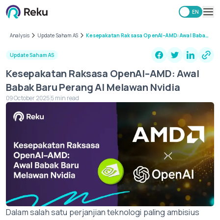
ID
EN
Investing
Analysis
Update Saham AS
Kesepakatan Raksasa OpenAI–AMD: Awal Babak
Baru Perang AI Melawan Nvidia
Market
Update Saham AS
Learning Hub
Kesepakatan Raksasa OpenAI–AMD: Awal
Security
Babak Baru Perang AI Melawan Nvidia
Fees
09 October 2025
5 min read
Other
Download Reku Apps
Dalam salah satu perjanjian teknologi paling ambisius