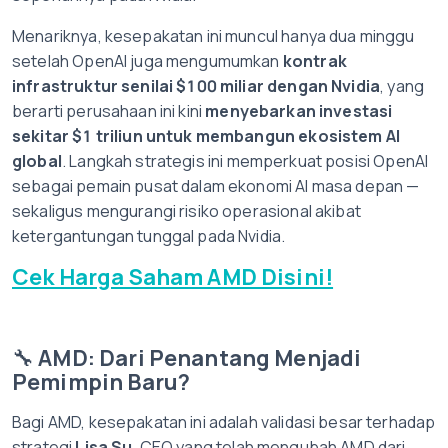
Menariknya, kesepakatan ini muncul hanya dua minggu
setelah OpenAI juga mengumumkan
kontrak
infrastruktur senilai $100 miliar dengan Nvidia
, yang
berarti perusahaan ini kini
menyebarkan investasi
sekitar $1 triliun untuk membangun ekosistem AI
global
. Langkah strategis ini memperkuat posisi OpenAI
sebagai pemain pusat dalam ekonomi AI masa depan —
sekaligus mengurangi risiko operasional akibat
ketergantungan tunggal pada Nvidia.
Cek Harga Saham AMD Disini!
🔧
AMD: Dari Penantang Menjadi
Pemimpin Baru?
Bagi AMD, kesepakatan ini adalah validasi besar terhadap
strategi
Lisa Su
, CEO yang telah mengubah AMD dari