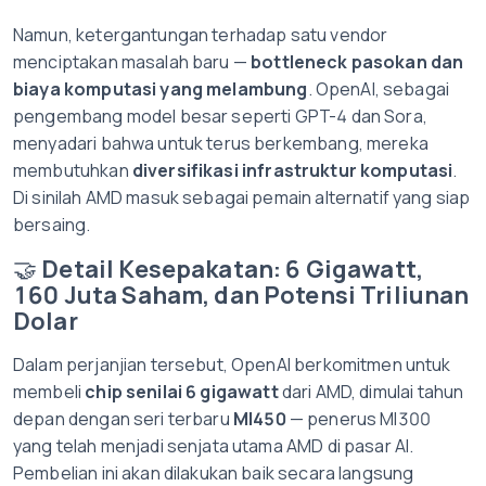
Namun, ketergantungan terhadap satu vendor
menciptakan masalah baru —
bottleneck pasokan dan
biaya komputasi yang melambung
. OpenAI, sebagai
pengembang model besar seperti GPT-4 dan Sora,
menyadari bahwa untuk terus berkembang, mereka
membutuhkan
diversifikasi infrastruktur komputasi
.
Di sinilah AMD masuk sebagai pemain alternatif yang siap
bersaing.
🤝
Detail Kesepakatan: 6 Gigawatt,
160 Juta Saham, dan Potensi Triliunan
Dolar
Dalam perjanjian tersebut, OpenAI berkomitmen untuk
membeli
chip senilai 6 gigawatt
dari AMD, dimulai tahun
depan dengan seri terbaru
MI450
— penerus MI300
yang telah menjadi senjata utama AMD di pasar AI.
Pembelian ini akan dilakukan baik secara langsung