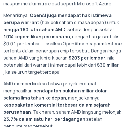
maupun melalui mitra cloud seperti Microsoft Azure.
Menariknya,
OpenAI juga mendapat hak istimewa
berupa warrant
(hak beli saham di masa depan) untuk
hingga 160 juta saham AMD
, setara dengan sekitar
10% kepemilikan perusahaan
, dengan harga simbolis
$0.01 per lembar — asalkan OpenAI mencapai milestone
tertentu dalam penerapan chip tersebut. Dengan harga
saham AMD yang kini di kisaran
$203 per lembar
, nilai
potensial dari warrant ini mencapai lebih dari
$30 miliar
jika seluruh target tercapai.
AMD memperkirakan bahwa proyek ini dapat
menghasilkan
pendapatan puluhan miliar dolar
selama lima tahun ke depan
, menjadikannya
kesepakatan komersial terbesar dalam sejarah
perusahaan
. Tak heran, saham AMD langsung melonjak
23,7% dalam satu hari perdagangan
setelah
pengumuman tersebut.