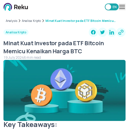
ID
EN
Investing
Analysis
Analisa Kripto
Minat Kuat Investor pada ETF Bitcoin Memicu
Kenaikan Harga BTC
Market
Analisa Kripto
Learning Hub
Minat Kuat Investor pada ETF Bitcoin
Security
Memicu Kenaikan Harga BTC
Fees
19 July 2024
6 min read
Other
Download Reku Apps
Key Takeaways: