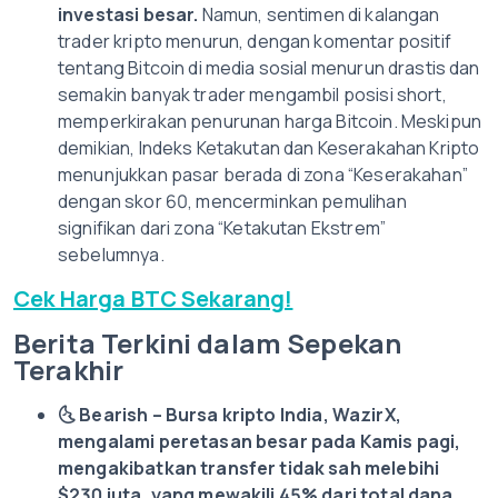
investasi besar.
Namun, sentimen di kalangan
trader kripto menurun, dengan komentar positif
tentang Bitcoin di media sosial menurun drastis dan
semakin banyak trader mengambil posisi short,
memperkirakan penurunan harga Bitcoin. Meskipun
demikian, Indeks Ketakutan dan Keserakahan Kripto
menunjukkan pasar berada di zona “Keserakahan”
dengan skor 60, mencerminkan pemulihan
signifikan dari zona “Ketakutan Ekstrem”
sebelumnya.
Cek Harga BTC Sekarang!
Berita Terkini dalam Sepekan
Terakhir
🌜
Bearish – Bursa kripto India, WazirX,
mengalami peretasan besar pada Kamis pagi,
mengakibatkan transfer tidak sah melebihi
$230 juta, yang mewakili 45% dari total dana