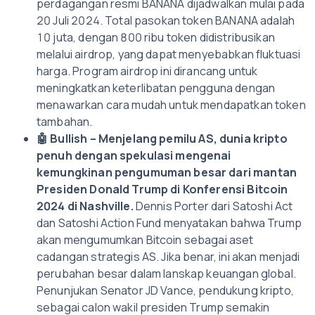
perdagangan resmi BANANA dijadwalkan mulai pada
20 Juli 2024. Total pasokan token BANANA adalah
10 juta, dengan 800 ribu token didistribusikan
melalui airdrop, yang dapat menyebabkan fluktuasi
harga. Program airdrop ini dirancang untuk
meningkatkan keterlibatan pengguna dengan
menawarkan cara mudah untuk mendapatkan token
tambahan.
🤖
Bullish – Menjelang pemilu AS, dunia kripto
penuh dengan spekulasi mengenai
kemungkinan pengumuman besar dari mantan
Presiden Donald Trump di Konferensi Bitcoin
2024 di Nashville.
Dennis Porter dari Satoshi Act
dan Satoshi Action Fund menyatakan bahwa Trump
akan mengumumkan Bitcoin sebagai aset
cadangan strategis AS. Jika benar, ini akan menjadi
perubahan besar dalam lanskap keuangan global.
Penunjukan Senator JD Vance, pendukung kripto,
sebagai calon wakil presiden Trump semakin