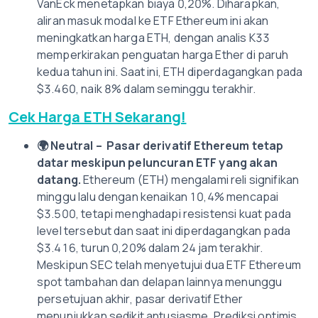
VanEck menetapkan biaya 0,20%. Diharapkan,
aliran masuk modal ke ETF Ethereum ini akan
meningkatkan harga ETH, dengan analis K33
memperkirakan penguatan harga Ether di paruh
kedua tahun ini. Saat ini, ETH diperdagangkan pada
$3.460, naik 8% dalam seminggu terakhir.
Cek Harga ETH Sekarang!
🌍
Neutral – Pasar derivatif Ethereum tetap
datar meskipun peluncuran ETF yang akan
datang.
Ethereum (ETH) mengalami reli signifikan
minggu lalu dengan kenaikan 10,4% mencapai
$3.500, tetapi menghadapi resistensi kuat pada
level tersebut dan saat ini diperdagangkan pada
$3.416, turun 0,20% dalam 24 jam terakhir.
Meskipun SEC telah menyetujui dua ETF Ethereum
spot tambahan dan delapan lainnya menunggu
persetujuan akhir, pasar derivatif Ether
menunjukkan sedikit antusiasme. Prediksi optimis