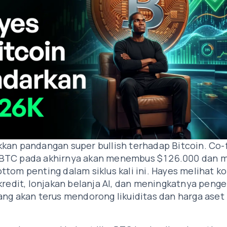
kan pandangan super bullish terhadap Bitcoin. Co
BTC pada akhirnya akan menembus $126.000 dan m
tom penting dalam siklus kali ini. Hayes melihat ko
kredit, lonjakan belanja AI, dan meningkatnya peng
ng akan terus mendorong likuiditas dan harga aset 