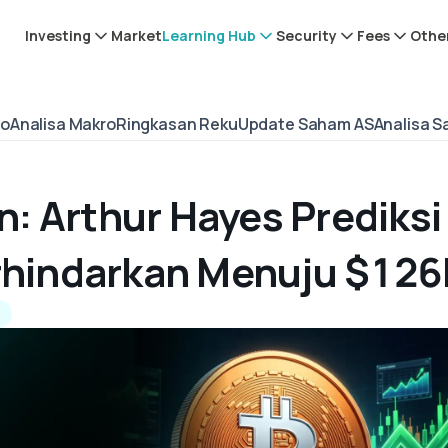
Investing
Market
Learning Hub
Security
Fees
Othe
to
Analisa Makro
Ringkasan Reku
Update Saham AS
Analisa 
: Arthur Hayes Prediksi
erhindarkan Menuju $126
o