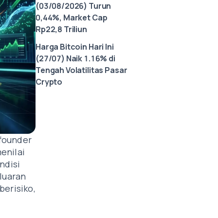
(03/08/2026) Turun
0,44%, Market Cap
Rp22,8 Triliun
Harga Bitcoin Hari Ini
(27/07) Naik 1.16% di
Tengah Volatilitas Pasar
Crypto
-founder
enilai
ndisi
eluaran
berisiko,