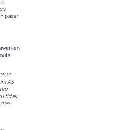
ea
yes
n pasar
nawarkan
mulai
pakan
ham AS
tau
tu tidak
 dan
to