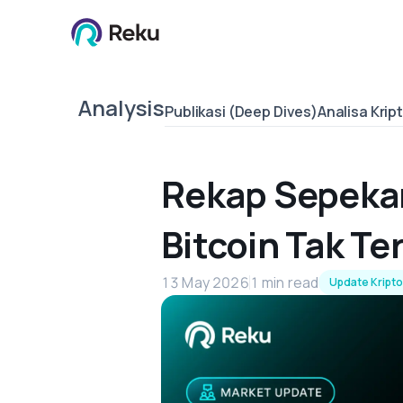
Analysis
Publikasi (Deep Dives)
Analisa Krip
Rekap Sepekan
Bitcoin Tak T
13 May 2026
1 min read
Update Kript