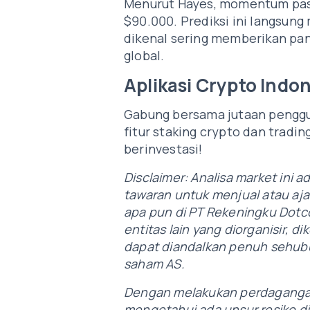
Menurut Hayes, momentum pasa
$90.000. Prediksi ini langsung
dikenal sering memberikan pa
global.
Aplikasi Crypto Indo
Gabung bersama jutaan penggun
fitur staking crypto dan tradi
berinvestasi!
Disclaimer: Analisa market ini a
tawaran untuk menjual atau aj
apa pun di PT Rekeningku Dotco
entitas lain yang diorganisir, d
dapat diandalkan penuh sehubu
saham AS.
Dengan melakukan perdagangan
mengetahui ada unsur resiko di 