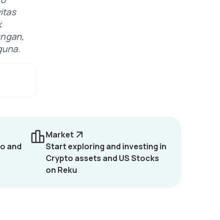
itas
k
ungan,
guna.
Market
to and
Start exploring and investing in
Crypto assets and US Stocks
on Reku