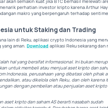
r akan semakin kuat jika BTC berhasil melewati ar
 menarik perhatian investor kripto karena Arthur Ha
ndangan makro yang berpengaruh terhadap sentime
nesia untuk Staking dan Trading
a lain di Reku, aplikasi crypto Indonesia yang me
ng yang aman.
Download
aplikasi Reku sekarang dan 
dalah hal yang bersifat informasional. Ini bukan meru
akan untuk membeli atau menjual aset kripto dan sa
m Indonesia, perusahaan yang dibatasi oleh pihak a
ikendalikan, atau dikelola oleh Reku, dan oleh karena i
ngan dengan pembelian atau penjualan aset kripto
 aset kripto dan saham AS berarti nasabah sudah
dalam aktivitas tersebut. Perubahan harga aset krip