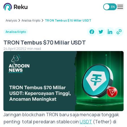
ID
EN
Investing
Analysis
Analisa Kripto
TRON Tembus $70 Miliar USDT
Market
Analisa Kripto
Learning Hub
TRON Tembus $70 Miliar USDT
Security
24 April 2025
2 min read
Fees
Other
Download Reku Apps
Jaringan blockchain TRON baru saja mencapai tonggak
penting: total peredaran stablecoin
USDT
(Tether) di