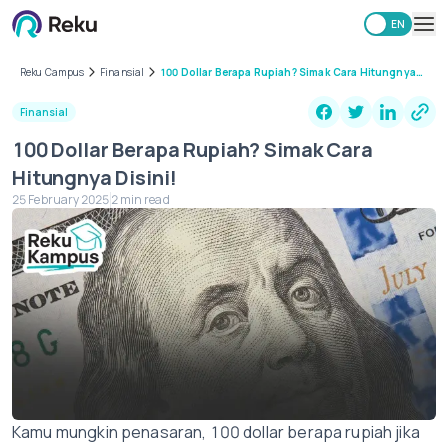
ID
EN
Investing
Reku Campus
Finansial
100 Dollar Berapa Rupiah? Simak Cara Hitungnya
Disini!
Market
Finansial
Learning Hub
100 Dollar Berapa Rupiah? Simak Cara
Security
Hitungnya Disini!
Fees
25 February 2025
2 min read
Other
Download Reku Apps
Kamu mungkin penasaran, 100 dollar berapa rupiah jika