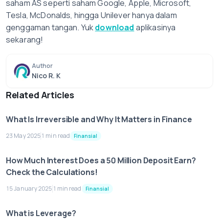
saham AS seperti saham Google, Apple, Microsoft,
Tesla, McDonalds, hingga Unilever hanya dalam
genggaman tangan. Yuk
download
aplikasinya
sekarang!
Author
Nico R. K
Related Articles
What Is Irreversible and Why It Matters in Finance
23 May 2025
1 min read
Finansial
How Much Interest Does a 50 Million Deposit Earn?
Check the Calculations!
15 January 2025
1 min read
Finansial
What is Leverage?