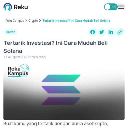
ID
EN
Investing
Reku Campus
Crypto
Tertarik Investasi? Ini Cara Mudah Beli Solana
Market
Crypto
Learning Hub
Tertarik Investasi? Ini Cara Mudah Beli
Security
Solana
Fees
11 August 2025
2 min read
Other
Download Reku Apps
Buat kamu yang tertarik dengan dunia aset kripto,