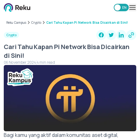
ID
EN
Investing
Reku Campus
Crypto
Cari Tahu Kapan Pi Network Bisa Dicairkan di Sini!
Market
Crypto
Learning Hub
Cari Tahu Kapan Pi Network Bisa Dicairkan
Security
di Sini!
Fees
06 November 2024
4 min read
Other
Download Reku Apps
Bagi kamu yang aktif dalam komunitas aset digital,