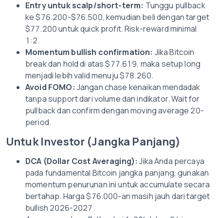
Entry untuk scalp/short-term:
Tunggu pullback
ke $76.200-$76.500, kemudian beli dengan target
$77.200 untuk quick profit. Risk-reward minimal
1:2.
Momentum bullish confirmation:
Jika Bitcoin
break dan hold di atas $77.619, maka setup long
menjadi lebih valid menuju $78.260.
Avoid FOMO:
Jangan chase kenaikan mendadak
tanpa support dari volume dan indikator. Wait for
pullback dan confirm dengan moving average 20-
period.
Untuk Investor (Jangka Panjang)
DCA (Dollar Cost Averaging):
Jika Anda percaya
pada fundamental Bitcoin jangka panjang, gunakan
momentum penurunan ini untuk accumulate secara
bertahap. Harga $76.000-an masih jauh dari target
bullish 2026-2027.