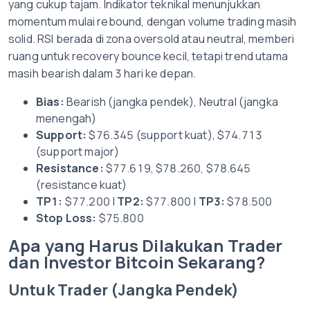
yang cukup tajam. Indikator teknikal menunjukkan
momentum mulai rebound, dengan volume trading masih
solid. RSI berada di zona oversold atau neutral, memberi
ruang untuk recovery bounce kecil, tetapi trend utama
masih bearish dalam 3 hari ke depan.
Bias:
Bearish (jangka pendek), Neutral (jangka
menengah)
Support:
$76.345 (support kuat), $74.713
(support major)
Resistance:
$77.619, $78.260, $78.645
(resistance kuat)
TP1:
$77.200 |
TP2:
$77.800 |
TP3:
$78.500
Stop Loss:
$75.800
Apa yang Harus Dilakukan Trader
dan Investor Bitcoin Sekarang?
Untuk Trader (Jangka Pendek)