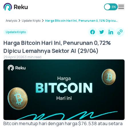
ID
EN
Investing
Analysis
Update Kripto
Harga Bitcoin Hari Ini, Penurunan 0,72% Dipicu
Lemahnya Sektor AI (29/04)
Market
Update Kripto
Learning Hub
Harga Bitcoin Hari Ini, Penurunan 0,72%
Security
Dipicu Lemahnya Sektor AI (29/04)
Fees
29 April 2026
3 min read
Other
Download Reku Apps
Bitcoin menutup hari dengan harga $76.538 atau setara