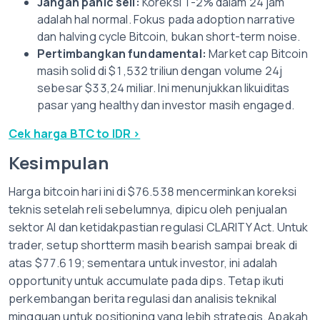
Jangan panic sell:
Koreksi 1-2% dalam 24 jam
adalah hal normal. Fokus pada adoption narrative
dan halving cycle Bitcoin, bukan short-term noise.
Pertimbangkan fundamental:
Market cap Bitcoin
masih solid di $1,532 triliun dengan volume 24j
sebesar $33,24 miliar. Ini menunjukkan likuiditas
pasar yang healthy dan investor masih engaged.
Cek harga BTC to IDR >
Kesimpulan
Harga bitcoin hari ini di $76.538 mencerminkan koreksi
teknis setelah reli sebelumnya, dipicu oleh penjualan
sektor AI dan ketidakpastian regulasi CLARITY Act. Untuk
trader, setup shortterm masih bearish sampai break di
atas $77.619; sementara untuk investor, ini adalah
opportunity untuk accumulate pada dips. Tetap ikuti
perkembangan berita regulasi dan analisis teknikal
mingguan untuk positioning yang lebih strategis. Apakah