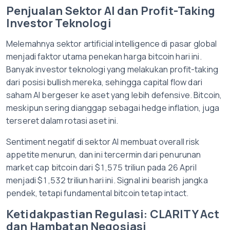
Penjualan Sektor AI dan Profit-Taking
Investor Teknologi
Melemahnya sektor artificial intelligence di pasar global
menjadi faktor utama penekan harga bitcoin hari ini.
Banyak investor teknologi yang melakukan profit-taking
dari posisi bullish mereka, sehingga capital flow dari
saham AI bergeser ke aset yang lebih defensive. Bitcoin,
meskipun sering dianggap sebagai hedge inflation, juga
terseret dalam rotasi aset ini.
Sentiment negatif di sektor AI membuat overall risk
appetite menurun, dan ini tercermin dari penurunan
market cap bitcoin dari $1,575 triliun pada 26 April
menjadi $1,532 triliun hari ini. Signal ini bearish jangka
pendek, tetapi fundamental bitcoin tetap intact.
Ketidakpastian Regulasi: CLARITY Act
dan Hambatan Negosiasi