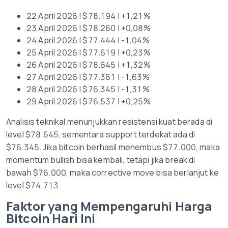
22 April 2026 | $78.194 | +1,21%
23 April 2026 | $78.260 | +0,08%
24 April 2026 | $77.444 | -1,04%
25 April 2026 | $77.619 | +0,23%
26 April 2026 | $78.645 | +1,32%
27 April 2026 | $77.361 | -1,63%
28 April 2026 | $76.345 | -1,31%
29 April 2026 | $76.537 | +0,25%
Analisis teknikal menunjukkan resistensi kuat berada di
level $78.645, sementara support terdekat ada di
$76.345. Jika bitcoin berhasil menembus $77.000, maka
momentum bullish bisa kembali, tetapi jika break di
bawah $76.000, maka corrective move bisa berlanjut ke
level $74.713.
Faktor yang Mempengaruhi Harga
Bitcoin Hari Ini