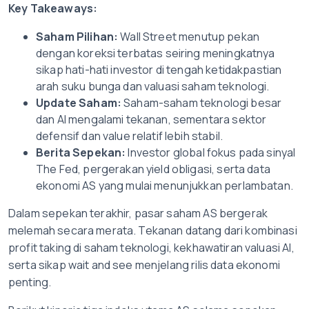
Key Takeaways:
Saham Pilihan:
Wall Street menutup pekan
dengan koreksi terbatas seiring meningkatnya
sikap hati-hati investor di tengah ketidakpastian
arah suku bunga dan valuasi saham teknologi.
Update Saham:
Saham-saham teknologi besar
dan AI mengalami tekanan, sementara sektor
defensif dan value relatif lebih stabil.
Berita Sepekan:
Investor global fokus pada sinyal
The Fed, pergerakan yield obligasi, serta data
ekonomi AS yang mulai menunjukkan perlambatan.
Dalam sepekan terakhir, pasar saham AS bergerak
melemah secara merata. Tekanan datang dari kombinasi
profit taking di saham teknologi, kekhawatiran valuasi AI,
serta sikap wait and see menjelang rilis data ekonomi
penting.