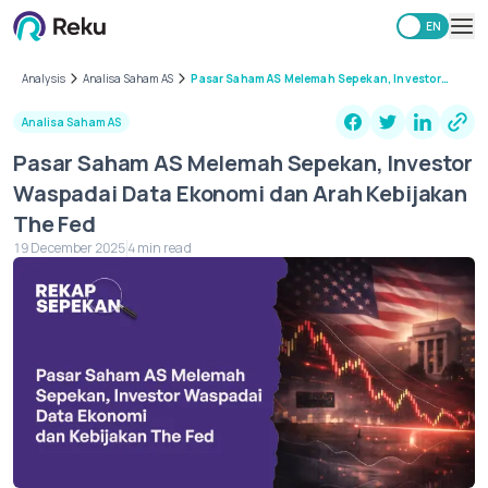
ID
EN
Investing
Analysis
Analisa Saham AS
Pasar Saham AS Melemah Sepekan, Investor
Waspadai Data Ekonomi dan Arah Kebijakan
Market
The Fed
Analisa Saham AS
Learning Hub
Pasar Saham AS Melemah Sepekan, Investor
Security
Waspadai Data Ekonomi dan Arah Kebijakan
Fees
The Fed
Other
19 December 2025
4 min read
Download Reku Apps