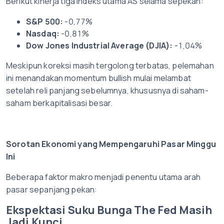
Berikut kinerja tiga indeks utama AS selama sepekan:
S&P 500:
-0,77%
Nasdaq:
-0,81%
Dow Jones Industrial Average (DJIA):
-1,04%
Meskipun koreksi masih tergolong terbatas, pelemahan
ini menandakan momentum bullish mulai melambat
setelah reli panjang sebelumnya, khususnya di saham-
saham berkapitalisasi besar.
Sorotan Ekonomi yang Mempengaruhi Pasar Minggu
Ini
Beberapa faktor makro menjadi penentu utama arah
pasar sepanjang pekan:
Ekspektasi Suku Bunga The Fed Masih
Jadi Kunci