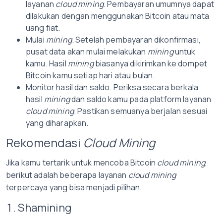
layanan
cloud mining
. Pembayaran umumnya dapat
dilakukan dengan menggunakan Bitcoin atau mata
uang fiat.
Mulai
mining
. Setelah pembayaran dikonfirmasi,
pusat data akan mulai melakukan
mining
untuk
kamu. Hasil
mining
biasanya dikirimkan ke dompet
Bitcoin kamu setiap hari atau bulan.
Monitor hasil dan saldo. Periksa secara berkala
hasil
mining
dan saldo kamu pada platform layanan
cloud mining
. Pastikan semuanya berjalan sesuai
yang diharapkan.
Rekomendasi
Cloud Mining
Jika kamu tertarik untuk mencoba Bitcoin
cloud mining
,
berikut adalah beberapa layanan
cloud mining
terpercaya yang bisa menjadi pilihan.
1. Shamining