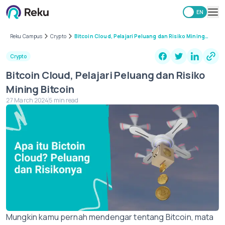
ID
EN
Investing
Reku Campus
Crypto
Bitcoin Cloud, Pelajari Peluang dan Risiko Mining
Bitcoin
Market
Crypto
Learning Hub
Bitcoin Cloud, Pelajari Peluang dan Risiko
Security
Mining Bitcoin
Fees
27 March 2024
5 min read
Other
Download Reku Apps
Mungkin kamu pernah mendengar tentang Bitcoin, mata