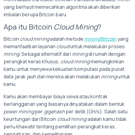
yang berhasil memecahkan algoritma akan diberikan
imbalan berupa Bitcoin baru.
Apa itu Bitcoin
Cloud Mining
?
Bitcoin
cloud mining
adalah metode
mining
Bitcoin
yang
memanfaatkan layanan
cloud
untuk melakukan proses
mining
. Sebagai alternatif dari
mining
di rumah dengan
perangkat keras khusus,
cloud mining
memungkinkan
kamu untuk menyewa kekuatan komputasi pada pusat
data jarak jauh dan mereka akan melakukan
mining
untuk
kamu.
Kamu akan membayar biaya sewa atau kontrak
berlangganan yang biasanya dinyatakan dalam bentuk
power mining
per
gigahash
per detik (GH/s). Salah satu
keuntungan dari Bitcoin
cloud mining
adalah kamu tidak
perlu khawatir tentang pemilihan perangkat keras,
pengaturan, dan pemeliharaan.