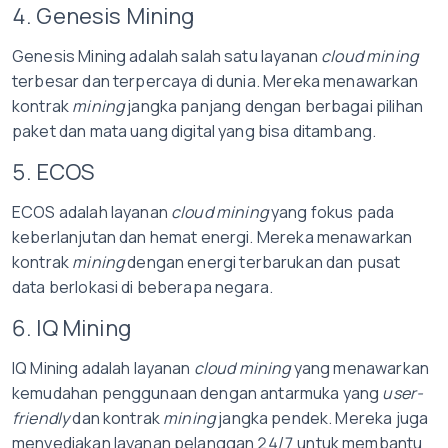
4. Genesis Mining
Genesis Mining adalah salah satu layanan
cloud mining
terbesar dan terpercaya di dunia. Mereka menawarkan
kontrak
mining
jangka panjang dengan berbagai pilihan
paket dan mata uang digital yang bisa ditambang.
5. ECOS
ECOS adalah layanan
cloud mining
yang fokus pada
keberlanjutan dan hemat energi. Mereka menawarkan
kontrak
mining
dengan energi terbarukan dan pusat
data berlokasi di beberapa negara.
6. IQ Mining
IQ Mining adalah layanan
cloud mining
yang menawarkan
kemudahan penggunaan dengan antarmuka yang
user-
friendly
dan kontrak
mining
jangka pendek. Mereka juga
menyediakan layanan pelanggan 24/7 untuk membantu