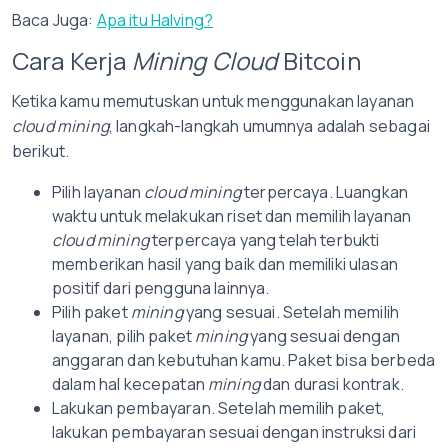
Baca Juga:
Apa itu Halving?
Cara Kerja
Mining Cloud
Bitcoin
Ketika kamu memutuskan untuk menggunakan layanan
cloud mining
, langkah-langkah umumnya adalah sebagai
berikut.
Pilih layanan
cloud mining
terpercaya. Luangkan
waktu untuk melakukan riset dan memilih layanan
cloud mining
terpercaya yang telah terbukti
memberikan hasil yang baik dan memiliki ulasan
positif dari pengguna lainnya.
Pilih paket
mining
yang sesuai. Setelah memilih
layanan, pilih paket
mining
yang sesuai dengan
anggaran dan kebutuhan kamu. Paket bisa berbeda
dalam hal kecepatan
mining
dan durasi kontrak.
Lakukan pembayaran. Setelah memilih paket,
lakukan pembayaran sesuai dengan instruksi dari