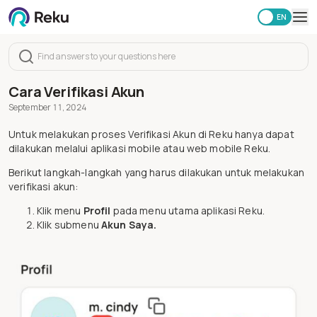
ID
EN
Investing
Market
Learning Hub
Cara Verifikasi Akun
Security
September 11, 2024
Fees
Untuk melakukan proses Verifikasi Akun di Reku hanya dapat
Other
dilakukan melalui aplikasi mobile atau web mobile Reku.
Download Reku Apps
Berikut langkah-langkah yang harus dilakukan untuk melakukan
verifikasi akun:
Klik menu
Profil
pada menu utama aplikasi Reku.
Klik submenu
Akun Saya.